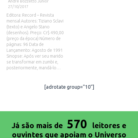
André Bozzetto Junior
27/10/2017
Editora: Record – Revista
mensal Autores: Tiziano Sclavi
(texto) e Angelo Stano
(desenhos). Preço: Cr$ 490,00
(preço da época) Número de
páginas: 96 Data de
Lançamento: Agosto de 1991
Sinopse: Após ver seu marido
se transformar em zumbi e,
posteriormente, mandá-lo…
[adrotate group="10"]
570
Já são mais de
leitores e
ouvintes que apoiam o Universo