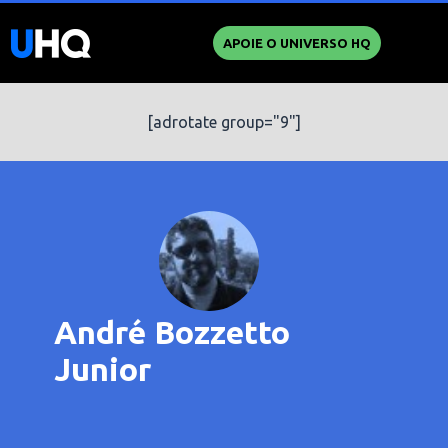
APOIE O UNIVERSO HQ
[adrotate group="9"]
André Bozzetto
Junior