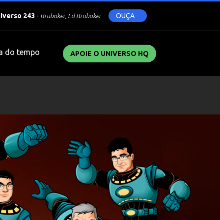
niverso 243
-
OUÇA
Brubaker, Ed Brubaker
a do tempo
APOIE O UNIVERSO HQ