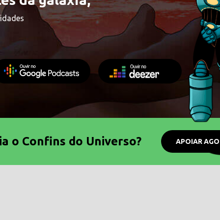
lidades
ia o Confins do Universo?
APOIAR AGO