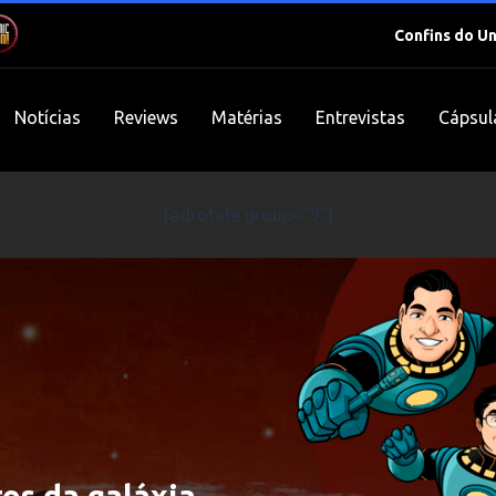
Confins do U
Notícias
Reviews
Matérias
Entrevistas
Cápsul
[adrotate group="9"]
es da galáxia,