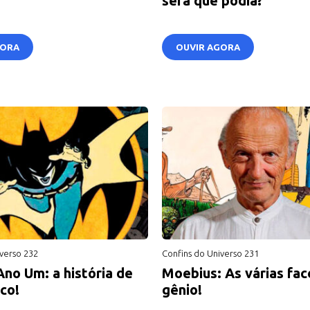
será que podia?
GORA
OUVIR AGORA
verso 232
Confins do Universo 231
no Um: a história de
Moebius: As várias fa
co!
gênio!