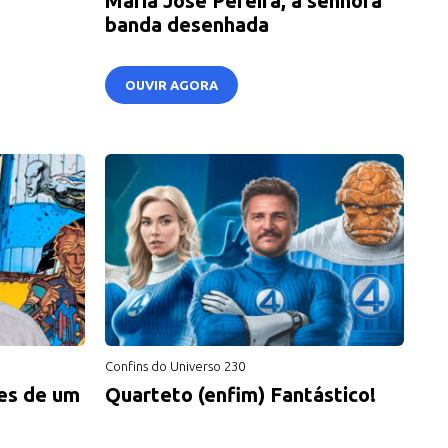
Maria José Pereira, a senhora
banda desenhada
OUVIR AGORA
Confins do Universo 230
ces de um
Quarteto (enfim) Fantástico!