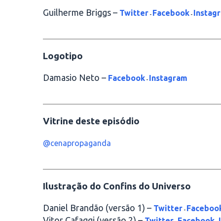
Guilherme Briggs –
Twitter
Facebook
Instag
-
-
________________________________________
Logotipo
Damasio Neto –
Facebook
Instagram
-
________________________________________
Vitrine deste episódio
@cenapropaganda
________________________________________
Ilustração do Confins do Universo
Daniel Brandão (versão 1) –
Twitter
Faceboo
-
Vitor Cafaggi (versão 2) –
Twitter
Facebook