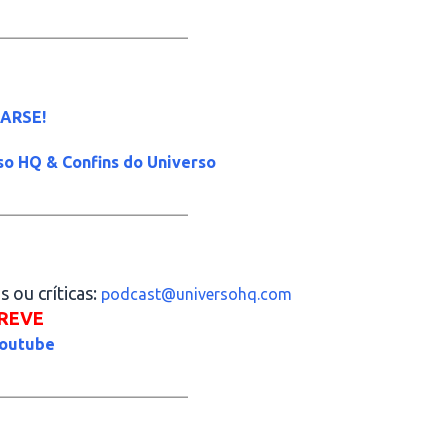
_____________________
ARSE!
so HQ & Confins do Universo
_____________________
 ou críticas:
podcast@universohq.com
REVE
outube
_____________________