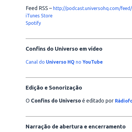
Feed RSS –
http://podcast.universohq.com/feed/
iTunes Store
Spotify
________________________________________
Confins do Universo em vídeo
Canal do
Universo HQ
no
YouTube
________________________________________
Edição e Sonorização
O
Confins do Universo
é editado por
Rádiofo
________________________________________
Narração de abertura e encerramento