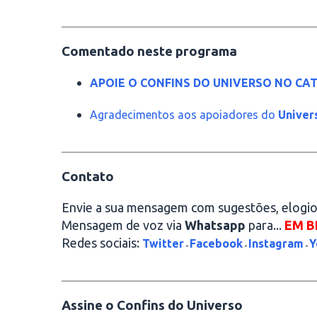
________________________________________
Comentado neste programa
APOIE O CONFINS DO UNIVERSO NO CAT
Agradecimentos aos apoiadores do
Univer
________________________________________
Contato
Envie a sua mensagem com sugestões, elogios
Mensagem de voz via
Whatsapp
para...
EM B
Redes sociais:
Twitter
Facebook
Instagram
Y
-
-
-
________________________________________
Assine o Confins do Universo