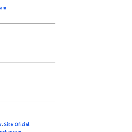
ram
_____________________
_____________________
_____________________
k
Site Oficial
-
Instagram