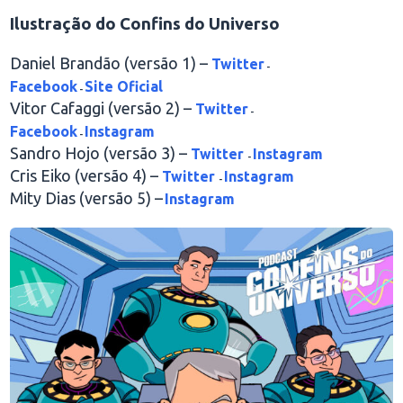
Ilustração do Confins do Universo
Daniel Brandão (versão 1) –
Twitter
-
Facebook
Site Oficial
-
Vitor Cafaggi (versão 2) –
Twitter
-
Facebook
Instagram
-
Sandro Hojo (versão 3) –
Twitter
Instagram
-
Cris Eiko (versão 4) –
Twitter
Instagram
-
Mity Dias (versão 5) –
Instagram