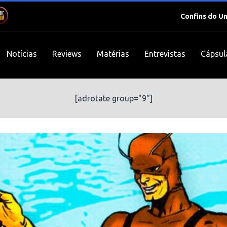
Confins do U
Notícias
Reviews
Matérias
Entrevistas
Cápsul
[adrotate group="9"]