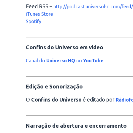
Feed RSS –
http://podcast.universohq.com/feed/
iTunes Store
Spotify
________________________________________
Confins do Universo em vídeo
Canal do
Universo HQ
no
YouTube
________________________________________
Edição e Sonorização
O
Confins do Universo
é editado por
Rádiofo
________________________________________
Narração de abertura e encerramento