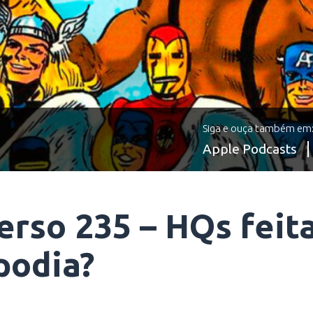
Siga e ouça também em
Apple Podcasts
erso 235 – HQs feita
 podia?