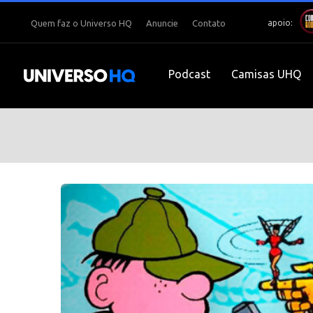
apoio:
Quem faz o Universo HQ
Anuncie
Contato
Podcast
Camisas UHQ