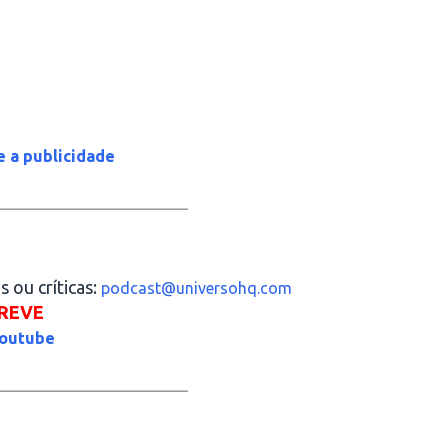
e a publicidade
_____________________
 ou críticas:
podcast@universohq.com
REVE
outube
_____________________