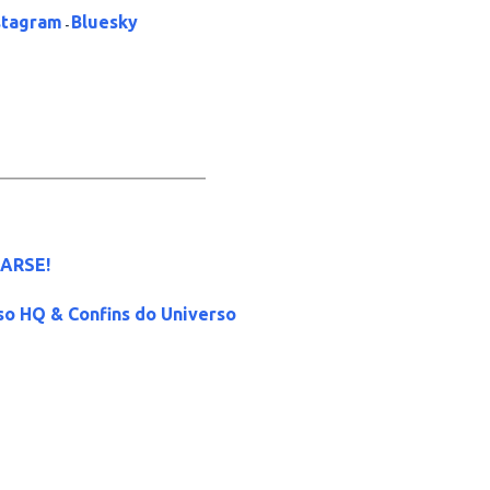
stagram
Bluesky
-
_____________________
ARSE!
so HQ & Confins do Universo