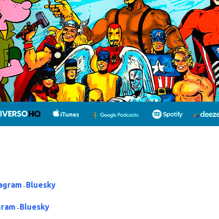
tagram
Bluesky
-
gram
Bluesky
-