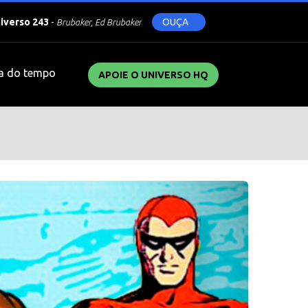
niverso 243
-
OUÇA
Brubaker, Ed Brubaker
a do tempo
APOIE O UNIVERSO HQ