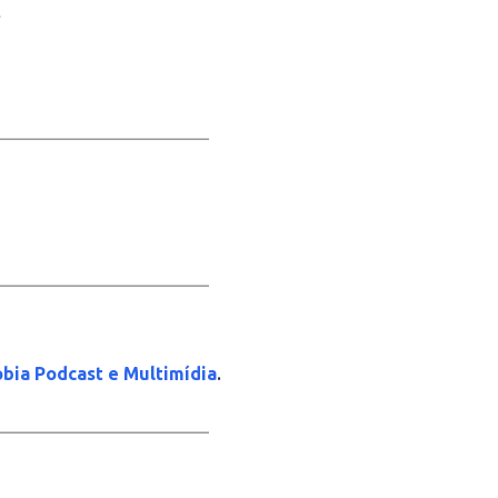
_____________________
_____________________
.
bia Podcast e Multimídia
_____________________