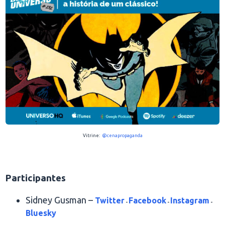
Vitrine:
@cenapropaganda
.
Participantes
Sidney Gusman –
Twitter
Facebook
Instagram
-
-
-
Bluesky