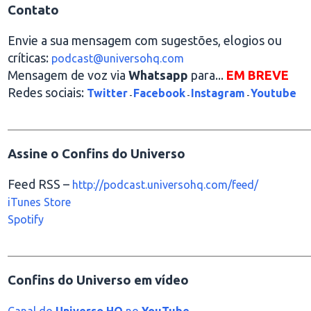
Contato
Envie a sua mensagem com sugestões, elogios ou
críticas:
podcast@universohq.com
Mensagem de voz via
Whatsapp
para...
EM BREVE
Redes sociais:
Twitter
Facebook
Instagram
Youtube
-
-
-
________________________________________________
Assine o Confins do Universo
Feed RSS –
http://podcast.universohq.com/feed/
iTunes Store
Spotify
________________________________________________
Confins do Universo em vídeo
Canal do
Universo HQ
no
YouTube