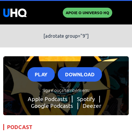
APOIE O UNIVERSO HQ
[adrotate group="9"]
PLAY
DOWNLOAD
Siga e ouça também em:
Apple Podcasts
Spotify
Google Podcasts
Deezer
PODCAST