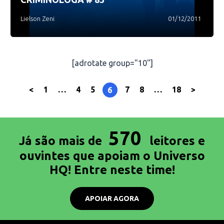
Lielson Zeni
01/12/2011
[adrotate group="10"]
<
1
…
4
5
7
8
…
18
>
6
570
Já são mais de
leitores e
ouvintes que apoiam o Universo
HQ! Entre neste time!
APOIAR AGORA