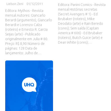
Lielson Zeni
01/12/2011
Editora: Panini Comics - Revista
mensal Histórias secretas
Editora: Mythos - Revista
(Secret Avengers # 1) - Ed
mensal Autores: Giancarlo
Brubaker (roteiro), Mike
Berardi (argumento), Giancarlo
Deodato (arte) e Rain Beredo
Berardi e Lorenzo Calza
(cores); Sem saída (Captain
(roteiro) e Ernesto R. Garcia
America # 606) - Ed Brubaker
Seijas (arte) - Publicado
(roteiro), Butch Guice (arte) e
originalmente em Julia # 80.
Dean White (cores);…
Preço: R$ 8,90 Número de
páginas: 128 Data de
lançamento: Julho de…