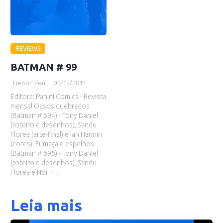
REVIEWS
BATMAN # 99
Lielson Zeni
01/12/2011
Editora: Panini Comics - Revista
mensal Ossos quebrados
(Batman # 694) - Tony Daniel
(roteiro e desenhos), Sandu
Florea (arte-final) e Ian Hannin
(cores); Fumaça e espelhos
(Batman # 695) - Tony Daniel
(roteiro e desenhos), Sandu
Florea e Norm…
Leia mais