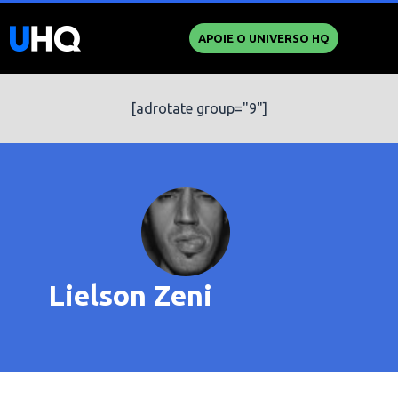
APOIE O UNIVERSO HQ
[adrotate group="9"]
Lielson Zeni