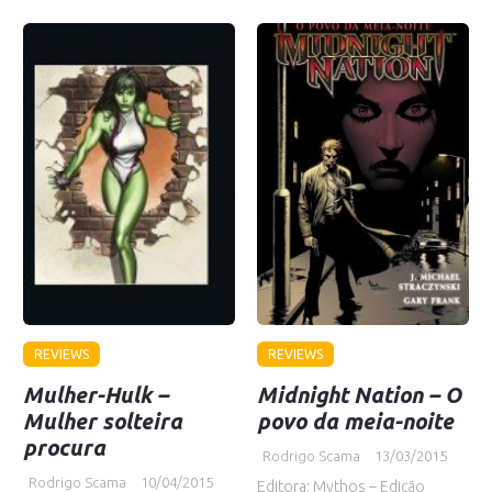
REVIEWS
REVIEWS
Mulher-Hulk –
Midnight Nation – O
Mulher solteira
povo da meia-noite
procura
Rodrigo Scama
13/03/2015
Rodrigo Scama
10/04/2015
Editora: Mythos – Edição