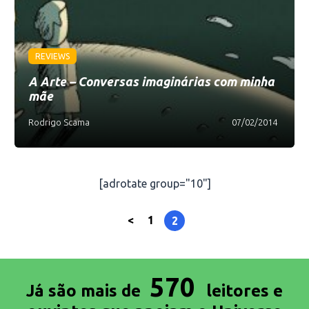
REVIEWS
A Arte – Conversas imaginárias com minha
mãe
Rodrigo Scama
07/02/2014
[adrotate group="10"]
<
1
2
570
Já são mais de
leitores e