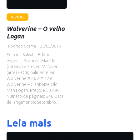
REVIEWS
Wolverine – O velho
Logan
Rodrigo Scama
23/02/2015
Editora: Salvat – Edição
especial Autores: Mark Millar
(roteiro) e Steven McNiven
(arte) – Originalmente em
Wolverine # 66 a # 72 e
Wolverine – Giant-Size Old
Man Logan. Preço: R$ 32,90
Número de páginas: 240 Data
de lançamento: Setembro…
Leia mais