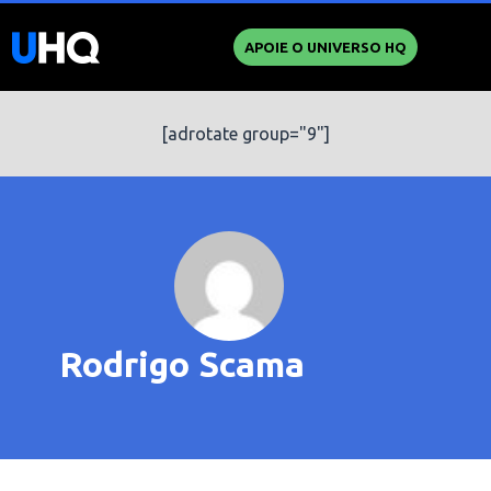
APOIE O UNIVERSO HQ
[adrotate group="9"]
Rodrigo Scama