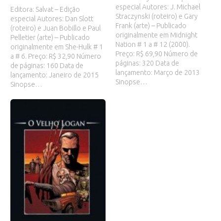
especial Autores: J. Michael
Editora: Salvat – Edição
Straczynski (roteiro) e Gary
especial Autores: Dan Slott
Frank (arte) – Publicado
(roteiro) e Juan Bobillo e Paul
originalmente em Midnight
Pelletier (arte) – Publicado
Nation # 1 a # 12 (2000).
originalmente em She-Hulk # 1
Preço: R$ 69,90 Número de
a # 6. Preço: R$ 32,90 Número
páginas: 320 Data de
de páginas: 160 Data de
lançamento: Março de 2013
lançamento: Janeiro de 2015
Sinopse…
Sinopse…