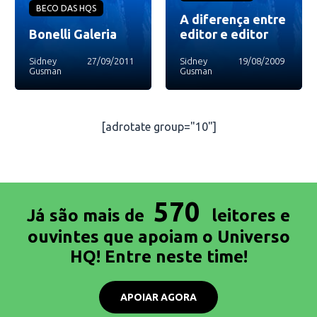
BECO DAS HQS
A diferença entre
Bonelli Galeria
editor e editor
Sidney
27/09/2011
Sidney
19/08/2009
Gusman
Gusman
[adrotate group="10"]
570
Já são mais de
leitores e
ouvintes que apoiam o Universo
HQ! Entre neste time!
APOIAR AGORA