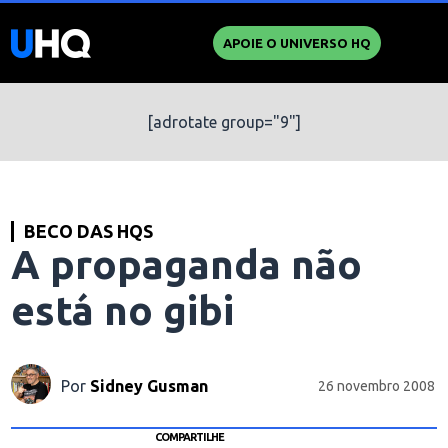
APOIE O UNIVERSO HQ
[adrotate group="9"]
BECO DAS HQS
A propaganda não
está no gibi
Por
Sidney Gusman
26 novembro 2008
COMPARTILHE