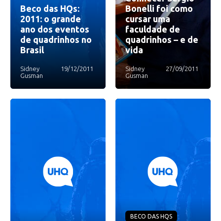
Beco das HQs:
Bonelli foi como
2011: o grande
cursar uma
ano dos eventos
faculdade de
de quadrinhos no
quadrinhos – e de
Brasil
vida
Sidney
19/12/2011
Sidney
27/09/2011
Gusman
Gusman
BECO DAS HQS