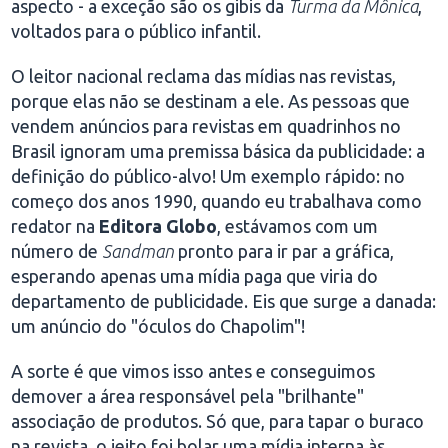
aspecto - a exceção são os gibis da
Turma da Mônica
,
voltados para o público infantil.
O leitor nacional reclama das mídias nas revistas,
porque elas não se destinam a ele. As pessoas que
vendem anúncios para revistas em quadrinhos no
Brasil ignoram uma premissa básica da publicidade: a
definição do público-alvo! Um exemplo rápido: no
começo dos anos 1990, quando eu trabalhava como
redator na
Editora Globo
, estávamos com um
número de
Sandman
pronto para ir par a gráfica,
esperando apenas uma mídia paga que viria do
departamento de publicidade. Eis que surge a danada:
um anúncio do "óculos do Chapolim"!
A sorte é que vimos isso antes e conseguimos
demover a área responsável pela "brilhante"
associação de produtos. Só que, para tapar o buraco
na revista, o jeito foi bolar uma mídia interna às