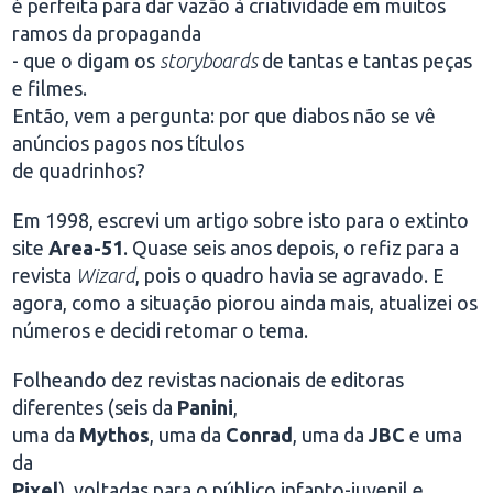
é perfeita para dar vazão à criatividade em muitos
ramos da propaganda
- que o digam os
storyboards
de tantas e tantas peças
e filmes.
Então, vem a pergunta: por que diabos não se vê
anúncios pagos nos títulos
de quadrinhos?
Em 1998, escrevi um artigo sobre isto para o extinto
site
Area-51
. Quase seis anos depois, o refiz para a
revista
Wizard
, pois o quadro havia se agravado. E
agora, como a situação piorou ainda mais, atualizei os
números e decidi retomar o tema.
Folheando dez revistas nacionais de editoras
diferentes (seis da
Panini
,
uma da
Mythos
, uma da
Conrad
, uma da
JBC
e uma
da
Pixel
), voltadas para o público infanto-juvenil e