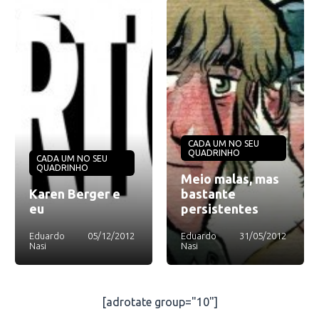
CADA UM NO SEU
QUADRINHO
CADA UM NO SEU
QUADRINHO
Meio malas, mas
Karen Berger e
bastante
eu
persistentes
Eduardo
05/12/2012
Eduardo
31/05/2012
Nasi
Nasi
[adrotate group="10"]