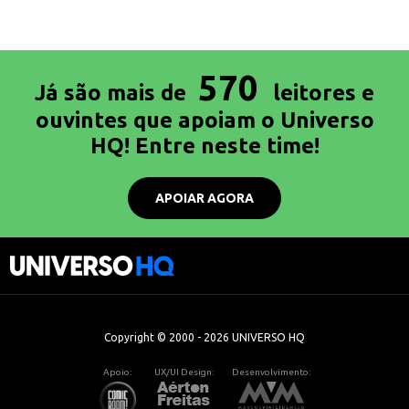
570
Já são mais de
leitores e
ouvintes que apoiam o Universo
HQ! Entre neste time!
APOIAR AGORA
Copyright © 2000 - 2026 UNIVERSO HQ
Apoio:
UX/UI Design:
Desenvolvimento: