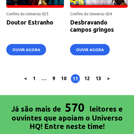
Confins do Universo 025
Confins do Universo 024
Doutor Estranho
Desbravando
campos gringos
OUVIR AGORA
OUVIR AGORA
<
1
…
9
10
12
13
>
11
570
Já são mais de
leitores e
ouvintes que apoiam o Universo
HQ! Entre neste time!