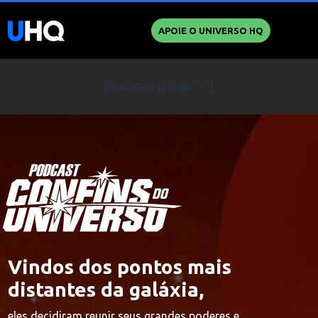
APOIE O UNIVERSO HQ
[adrotate group="9"]
Vindos dos pontos mais
distantes da galáxia,
eles decidiram reunir seus grandes poderes e