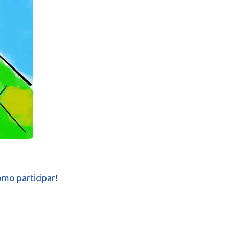
omo participar
!