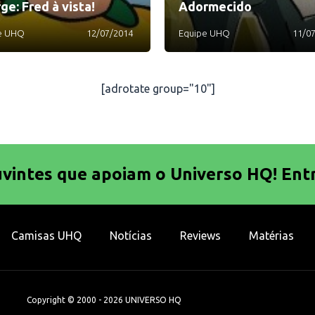
ge: Fred à vista!
Adormecido
e UHQ
12/07/2014
Equipe UHQ
11/0
[adrotate group="10"]
uvintes que apoiam o Universo HQ! Ent
Camisas UHQ
Notícias
Reviews
Matérias
Copyright © 2000 - 2026 UNIVERSO HQ