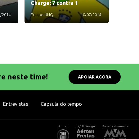
Charge: 7 contra 1
7/2014
Equipe UHQ
10/07/2014
re neste time!
APOIAR AGORA
Entrevistas
Cápsula do tempo
Apoio:
UX/UI Design:
Desenvolvimento: