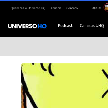
apoio:
Quem faz o Universo HQ
Anuncie
Contato
Podcast
Camisas UHQ