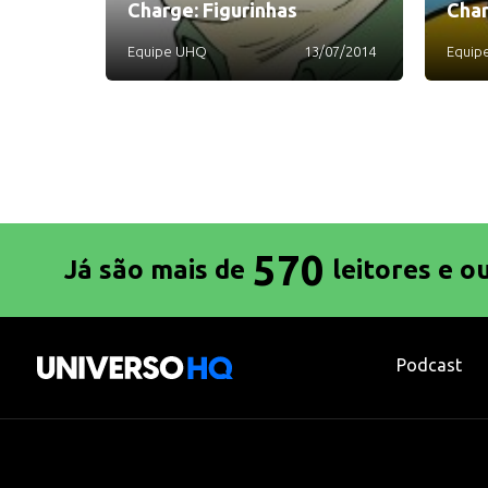
Charge: Figurinhas
Char
Equipe UHQ
13/07/2014
Equip
570
Já são mais de
leitores e o
Podcast