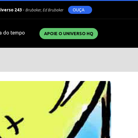
niverso 243
-
OUÇA
Brubaker, Ed Brubaker
a do tempo
APOIE O UNIVERSO HQ