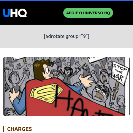
APOIE O UNIVERSO HQ
[adrotate group="9"]
CHARGES