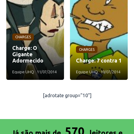
CHARGES
Charge: O
CHARGES
Gigante
Adormecido
Charge: 7 contra 1
Equipe UHQ
11/07/2014
Equipe UHQ
10/07/2014
[adrotate group="10"]
570
Já são mais de
leitores e