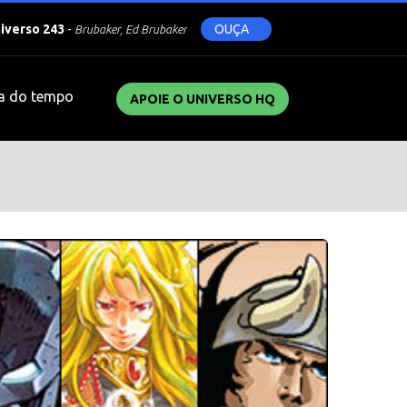
niverso 243
-
OUÇA
Brubaker, Ed Brubaker
a do tempo
APOIE O UNIVERSO HQ