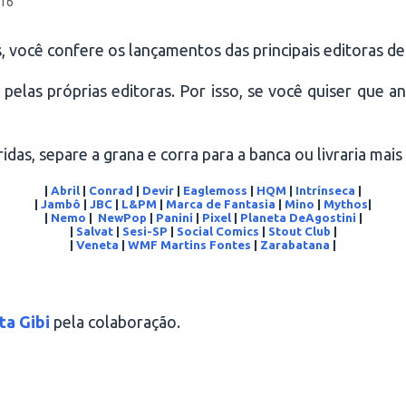
016
, você confere os lançamentos das principais editoras de
 pelas próprias editoras. Por isso, se você quiser que 
idas, separe a grana e corra para a banca ou livraria mais
|
Abril
|
Conrad
|
Devir
|
Eaglemoss
|
HQM
|
Intrínseca
|
|
Jambô
|
JBC
|
L&PM
|
Marca de Fantasia
|
Mino
|
Mythos
|
|
Nemo
|
NewPop
|
Panini
|
Pixel
|
Planeta DeAgostini
|
|
Salvat
|
Sesi-SP
|
Social Comics
|
Stout Club
|
|
Veneta
|
WMF Martins Fontes
|
Zarabatana
|
ta Gibi
pela colaboração.