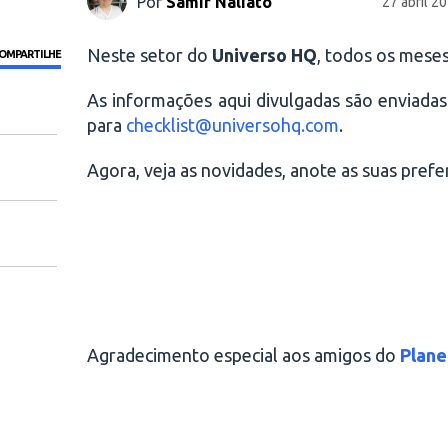
Por
Samir Naliato
27 abril 2
Neste setor do
Universo HQ
, todos os meses
OMPARTILHE
As informações aqui divulgadas são enviadas
para
checklist@universohq.com
.
Agora, veja as novidades, anote as suas prefer
Agradecimento especial aos amigos do
Plane
.
.