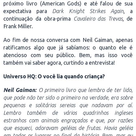
próximo livro (American Gods) e até falou de sua
expectativa para
Dark Knight Strikes Again
, a
continuação da obra-prima
Cavaleiro das Trevas
, de
Frank Miller.
Ao fim de nossa conversa com Neil Gaiman, apenas
ratificamos algo que já sabíamos: o quanto ele é
atencioso com seu público. Bem, mas isso você
também vai saber agora, curtindo a entrevista!
Universo HQ: O você lia quando criança?
Neil Gaiman:
O primeiro livro que lembro de ter lido,
que pode não ter sido o primeiro na verdade, era sobre
pequenas e solitárias sereias que nadavam por aí.
Lembro também de vários quadrinhos ingleses
estranhos com animais engraçados e que, por razões
que esqueci, adoravam geléias de frutas. Havia geléia
em todos os lugares no final da história. Bem, mas eu