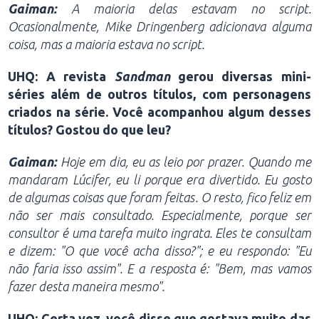
Gaiman:
A maioria delas estavam no script.
Ocasionalmente, Mike Dringenberg adicionava alguma
coisa, mas a maioria estava no script.
UHQ: A revista
Sandman
gerou diversas mini-
séries além de outros títulos, com personagens
criados na série. Você acompanhou algum desses
títulos? Gostou do que leu?
Gaiman:
Hoje em dia, eu as leio por prazer. Quando me
mandaram Lúcifer, eu li porque era divertido. Eu gosto
de algumas coisas que foram feitas. O resto, fico feliz em
não ser mais consultado. Especialmente, porque ser
consultor é uma tarefa muito ingrata. Eles te consultam
e dizem: "O que você acha disso?"; e eu respondo: "Eu
não faria isso assim". E a resposta é: "Bem, mas vamos
fazer desta maneira mesmo".
UHQ: Certa vez, você disse que gostava muito das