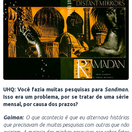
UHQ: Você fazia muitas pesquisas para
Sandman
.
Isso era um problema, por se tratar de uma série
mensal, por causa dos prazos?
Gaiman:
O que acontecia é que eu alternava histórias
que precisavam de muitas pesquisas com outras que não
exigiam. A maioria das minhas pesquisas era sobre fatos