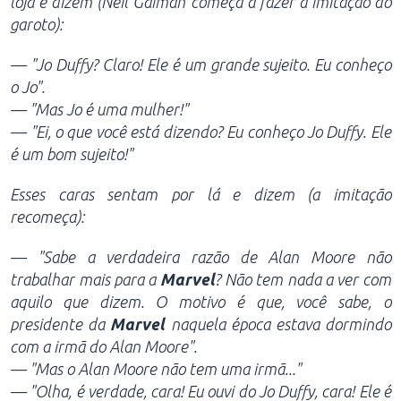
loja e dizem (Neil Gaiman começa a fazer a imitação do
garoto):
— "Jo Duffy? Claro! Ele é um grande sujeito. Eu conheço
o Jo".
— "Mas Jo é uma mulher!"
— "Ei, o que você está dizendo? Eu conheço Jo Duffy. Ele
é um bom sujeito!"
Esses caras sentam por lá e dizem (a imitação
recomeça):
— "Sabe a verdadeira razão de Alan Moore não
trabalhar mais para a
Marvel
? Não tem nada a ver com
aquilo que dizem. O motivo é que, você sabe, o
presidente da
Marvel
naquela época estava dormindo
com a irmã do Alan Moore".
— "Mas o Alan Moore não tem uma irmã..."
— "Olha, é verdade, cara! Eu ouvi do Jo Duffy, cara! Ele é