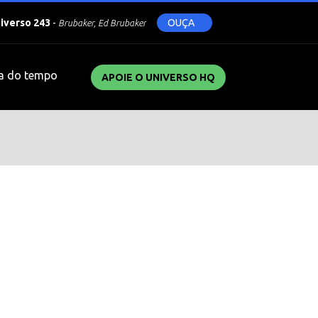
niverso 243
-
OUÇA
Brubaker, Ed Brubaker
a do tempo
APOIE O UNIVERSO HQ