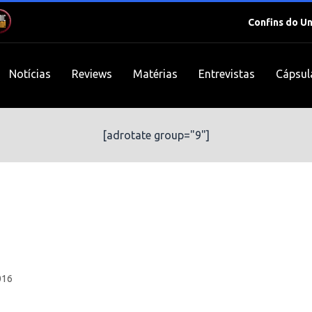
Confins do U
Notícias
Reviews
Matérias
Entrevistas
Cápsul
[adrotate group="9"]
016