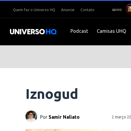
apoio:
Quem faz o Universo HQ
Anuncie
Contato
Podcast
Camisas UHQ
Iznogud
Por
Samir Naliato
2 março 2