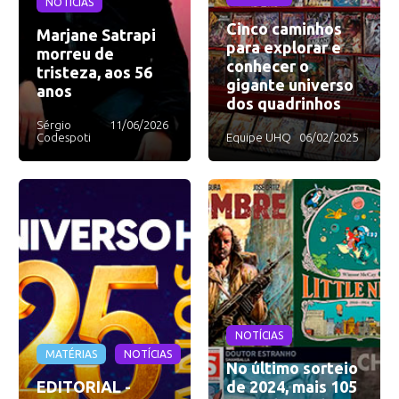
NOTÍCIAS
Cinco caminhos
Marjane Satrapi
para explorar e
morreu de
conhecer o
tristeza, aos 56
gigante universo
anos
dos quadrinhos
Sérgio
11/06/2026
Codespoti
Equipe UHQ
06/02/2025
NOTÍCIAS
MATÉRIAS
NOTÍCIAS
No último sorteio
EDITORIAL -
de 2024, mais 105