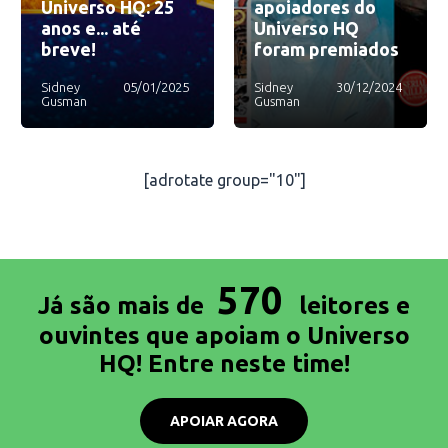
Universo HQ: 25
apoiadores do
anos e... até
Universo HQ
breve!
foram premiados
Sidney
05/01/2025
Sidney
30/12/2024
Gusman
Gusman
[adrotate group="10"]
570
Já são mais de
leitores e
ouvintes que apoiam o Universo
HQ! Entre neste time!
APOIAR AGORA