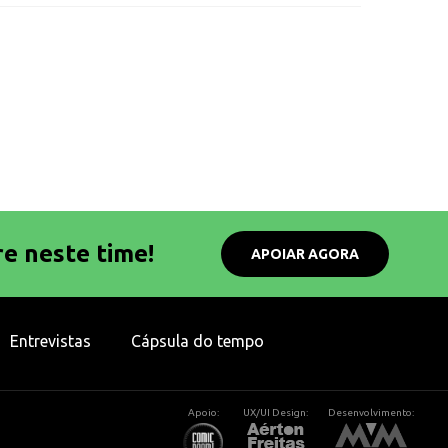
re neste time!
APOIAR AGORA
Entrevistas
Cápsula do tempo
Apoio:
UX/UI Design:
Desenvolvimento: