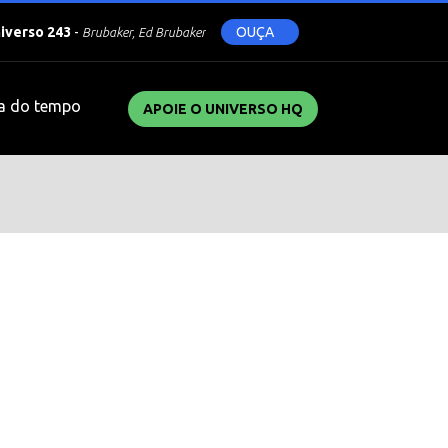
niverso 243
-
OUÇA
Brubaker, Ed Brubaker
a do tempo
APOIE O UNIVERSO HQ