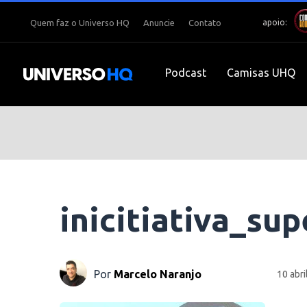
apoio:
Quem faz o Universo HQ
Anuncie
Contato
Podcast
Camisas UHQ
inicitiativa_su
Por
Marcelo Naranjo
10 abri