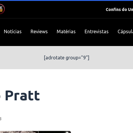
Confins do U
Notícias
Reviews
Matérias
Entrevistas
Cápsul
[adrotate group="9"]
 Pratt
8