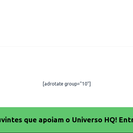
[adrotate group="10"]
uvintes que apoiam o Universo HQ! Ent