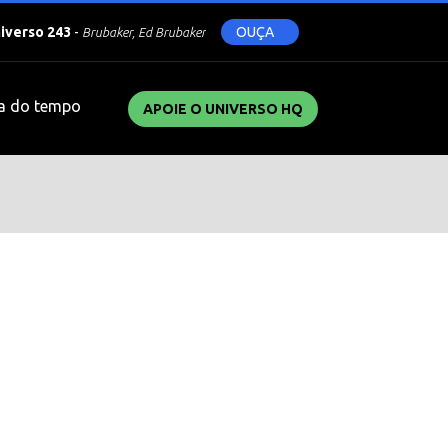
niverso 243
-
OUÇA
Brubaker, Ed Brubaker
a do tempo
APOIE O UNIVERSO HQ