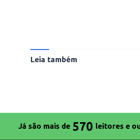
Leia também
570
Já são mais de
leitores e o