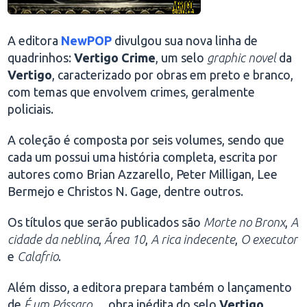
A editora
NewPOP
divulgou sua nova linha de
quadrinhos:
Vertigo Crime
, um selo
graphic novel
da
Vertigo
, caracterizado por obras em preto e branco,
com temas que envolvem crimes, geralmente
policiais.
A coleção é composta por seis volumes, sendo que
cada um possui uma história completa, escrita por
autores como Brian Azzarello, Peter Milligan, Lee
Bermejo e Christos N. Gage, dentre outros.
Os títulos que serão publicados são
Morte no Bronx
,
A
cidade da neblina
,
Área 10
,
A rica indecente
,
O executor
e
Calafrio
.
Além disso, a editora prepara também o lançamento
de
É um Pássaro…
, obra inédita do selo
Vertigo