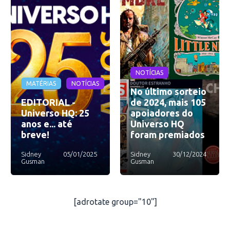
NOTÍCIAS
MATÉRIAS
NOTÍCIAS
No último sorteio
EDITORIAL -
de 2024, mais 105
Universo HQ: 25
apoiadores do
anos e... até
Universo HQ
breve!
foram premiados
Sidney
05/01/2025
Sidney
30/12/2024
Gusman
Gusman
[adrotate group="10"]