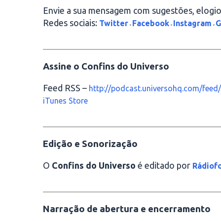
Envie a sua mensagem com sugestões, elogios
Redes sociais:
Twitter
Facebook
Instagram
G
-
-
-
________________________________________
Assine o Confins do Universo
Feed RSS –
http://podcast.universohq.com/feed/
iTunes Store
________________________________________
Edição e Sonorização
O
Confins do Universo
é editado por
Rádiofo
________________________________________
Narração de abertura e encerramento