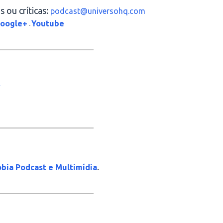
 ou críticas:
podcast@universohq.com
oogle+
Youtube
-
_____________________
_____________________
.
bia Podcast e Multimídia
_____________________