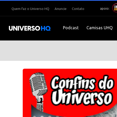
apoio:
Quem faz o Universo HQ
Anuncie
Contato
Podcast
Camisas UHQ