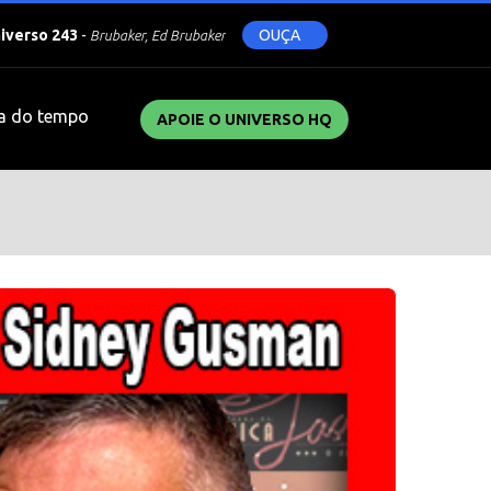
niverso 243
-
OUÇA
Brubaker, Ed Brubaker
a do tempo
APOIE O UNIVERSO HQ