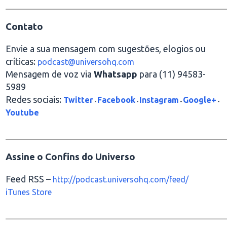
________________________________________________
Contato
Envie a sua mensagem com sugestões, elogios ou
críticas:
podcast@universohq.com
Mensagem de voz via
Whatsapp
para (11) 94583-
5989
Redes sociais:
Twitter
Facebook
Instagram
Google+
-
-
-
-
Youtube
________________________________________________
Assine o Confins do Universo
Feed RSS –
http://podcast.universohq.com/feed/
iTunes Store
________________________________________________