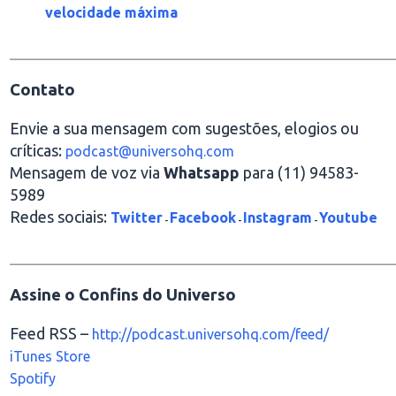
velocidade máxima
________________________________________________
Contato
Envie a sua mensagem com sugestões, elogios ou
críticas:
podcast@universohq.com
Mensagem de voz via
Whatsapp
para (11) 94583-
5989
Redes sociais:
Twitter
Facebook
Instagram
Youtube
-
-
-
________________________________________________
Assine o Confins do Universo
Feed RSS –
http://podcast.universohq.com/feed/
iTunes Store
Spotify