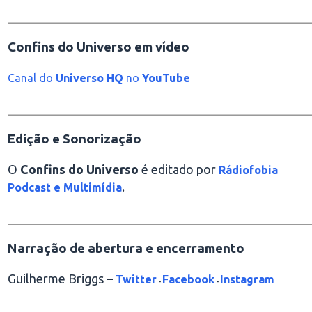
________________________________________________
Confins do Universo em vídeo
Canal do
Universo HQ
no
YouTube
________________________________________________
Edição e Sonorização
O
Confins do Universo
é editado por
Rádiofobia
.
Podcast e Multimídia
________________________________________________
Narração de abertura e encerramento
Guilherme Briggs –
Twitter
Facebook
Instagram
-
-
________________________________________________