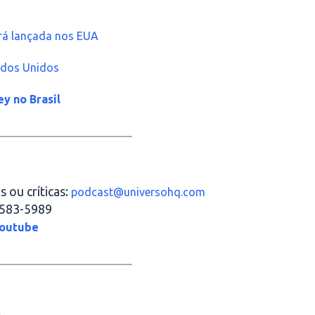
rá lançada nos EUA
tados Unidos
ey no Brasil
_____________________
 ou críticas:
podcast@universohq.com
4583-5989
outube
_____________________