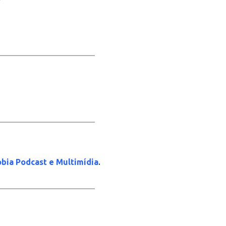
_____________________
_____________________
.
bia Podcast e Multimídia
_____________________