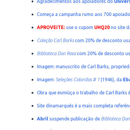
Agradecimentos aos apoiadores do
Univer
Começa a campanha rumo aos 700 apoiad
APROVEITE:
use o cupom
UHQ20
no site 
Coleção Carl Barks
com 20% de desconto us
Biblioteca Don Rosa
com 20% de desconto u
Imagem: manuscrito de Carl Barks, proprie
Imagem:
Seleções Coloridas # 1
(1946), da
Eb
Obra que esmiúça o trabalho de Carl Barks 
Site dinamarquês é a mais completa referênc
Abril
suspende publicação de
Biblioteca Don