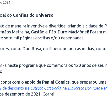
o 2021
cial do
Confins do Universo
!
ld de maneira inventiva e divertida, criando a cidade de
, Irmãos Metralha, Gastão e Pão-Duro MacMônei! Foram m
 sete mil páginas escritas e/ou desenhadas.
tores, como Don Rosa, e influenciou outras mídias, como
 Barks neste programa que comemora os 120 anos de seu n
o!
conta com o apoio da
Panini Comics
, que preparou um
0% de desconto na
Coleção Carl Barks
, na
Biblioteca Don Rosa
e e
 de dezembro de 2021. Corra!