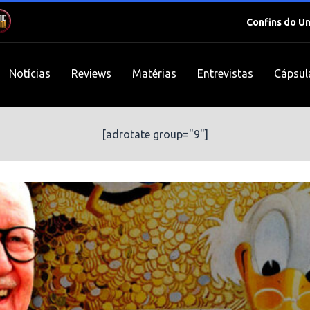
Confins do U
Notícias
Reviews
Matérias
Entrevistas
Cápsul
[adrotate group="9"]