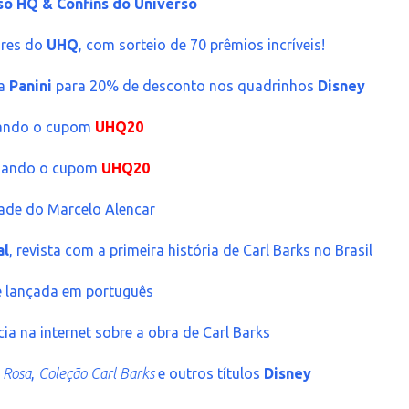
so HQ & Confins do Universo
ores do
UHQ
, com sorteio de 70 prêmios incríveis!
da
Panini
para 20% de desconto nos quadrinhos
Disney
ando o cupom
UHQ20
sando o cupom
UHQ20
dade do Marcelo Alencar
al
, revista com a primeira história de Carl Barks no Brasil
é lançada em português
ia na internet sobre a obra de Carl Barks
 Rosa
,
Coleção Carl Barks
e outros títulos
Disney