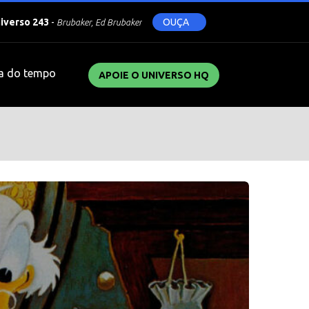
niverso 243
-
OUÇA
Brubaker, Ed Brubaker
a do tempo
APOIE O UNIVERSO HQ