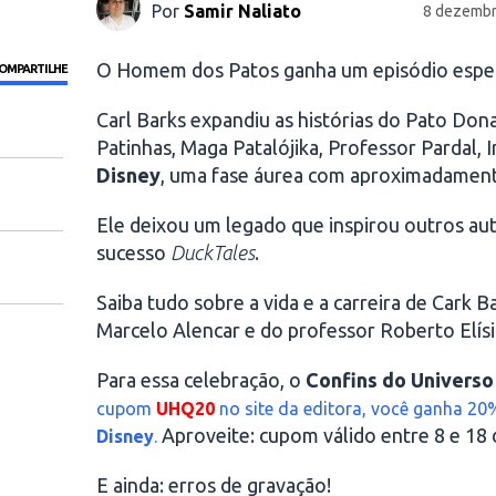
Por
Samir Naliato
8 dezembr
O Homem dos Patos ganha um episódio espe
OMPARTILHE
Carl Barks expandiu as histórias do Pato Dona
Patinhas, Maga Patalójika, Professor Pardal
Disney
, uma fase áurea com aproximadamente
Ele deixou um legado que inspirou outros au
sucesso
DuckTales
.
Saiba tudo sobre a vida e a carreira de Cark
Marcelo Alencar e do professor Roberto Elísi
Para essa celebração, o
Confins do Universo
cupom
UHQ20
no site da editora, você ganha 2
Aproveite: cupom válido entre 8 e 18
Disney
.
E ainda: erros de gravação!