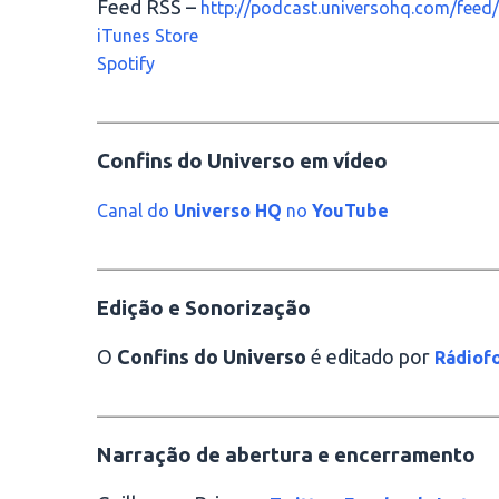
Feed RSS –
http://podcast.universohq.com/feed/
iTunes Store
Spotify
________________________________________
Confins do Universo em vídeo
Canal do
Universo HQ
no
YouTube
________________________________________
Edição e Sonorização
O
Confins do Universo
é editado por
Rádiofo
________________________________________
Narração de abertura e encerramento