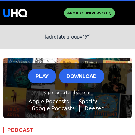
APOIE O UNIVERSO HQ
[adrotate group="9"]
PLAY
DOWNLOAD
Siga e ouça também em:
Apple Podcasts
Spotify
Google Podcasts
Deezer
PODCAST