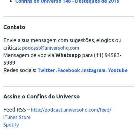
Confins do Universo 148 - Destaques de 2016
________________________________________________
Contato
Envie a sua mensagem com sugestões, elogios ou
críticas:
podcast@universohq.com
Mensagem de voz via
Whatsapp
para (11) 94583-
5989
Redes sociais:
Twitter
Facebook
Instagram
Youtube
-
-
-
________________________________________________
Assine o Confins do Universo
Feed RSS –
http://podcast.universohq.com/feed/
iTunes Store
Spotify