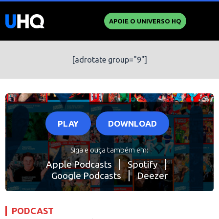
APOIE O UNIVERSO HQ
[adrotate group="9"]
PLAY
DOWNLOAD
Siga e ouça também em:
Apple Podcasts
Spotify
Google Podcasts
Deezer
PODCAST