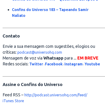
Confins do Universo 183 – Tapeando Samir
Naliato
________________________________________________
Contato
Envie a sua mensagem com sugestões, elogios ou
críticas:
podcast@universohq.com
Mensagem de voz via
Whatsapp
para ...
EM BREVE
Redes sociais:
Twitter
Facebook
Instagram
Youtube
-
-
-
________________________________________________
Assine o Confins do Universo
Feed RSS –
http://podcast.universohq.com/feed/
iTunes Store