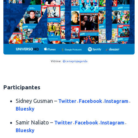
Vitrine:
@cenapropaganda
.
Participantes
Sidney Gusman –
Twitter
Facebook
Instagram
-
-
-
Bluesky
Samir Naliato –
Twitter
Facebook
Instagram
-
-
-
Bluesky