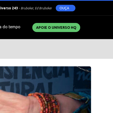
niverso 243
-
OUÇA
Brubaker, Ed Brubaker
a do tempo
APOIE O UNIVERSO HQ