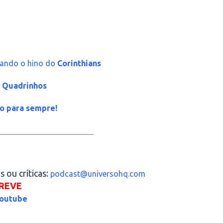
trando o hino do
Corinthians
) Quadrinhos
do para sempre!
_____________________
 ou críticas:
podcast@universohq.com
REVE
outube
_____________________