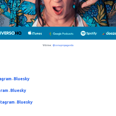
Vitrine:
@cenapropaganda
tagram
Bluesky
-
gram
Bluesky
-
stagram
Bluesky
-