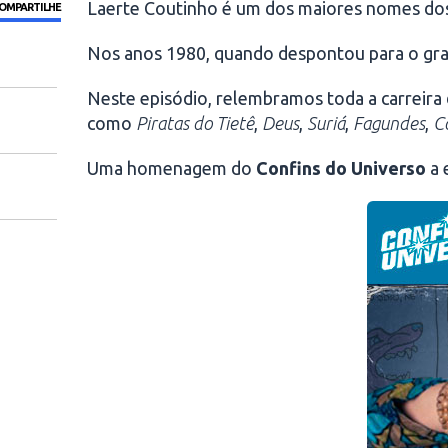
Laerte Coutinho é um dos maiores nomes dos
OMPARTILHE
Nos anos 1980, quando despontou para o grande
Neste episódio, relembramos toda a carreira da
como
Piratas do Tietê
,
Deus
,
Suriá
,
Fagundes
,
C
Uma homenagem do
Confins do Universo
a 