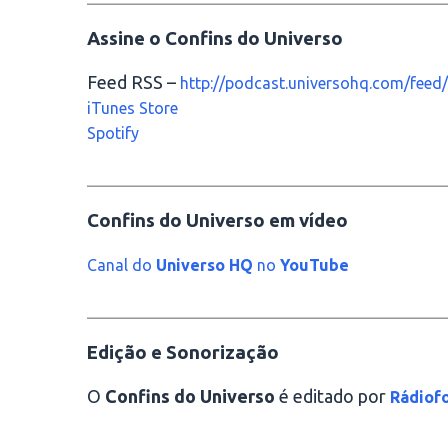
Assine o Confins do Universo
Feed RSS –
http://podcast.universohq.com/feed/
iTunes Store
Spotify
________________________________________
Confins do Universo em vídeo
Canal do
Universo HQ
no
YouTube
________________________________________
Edição e Sonorização
O
Confins do Universo
é editado por
Rádiofo
________________________________________