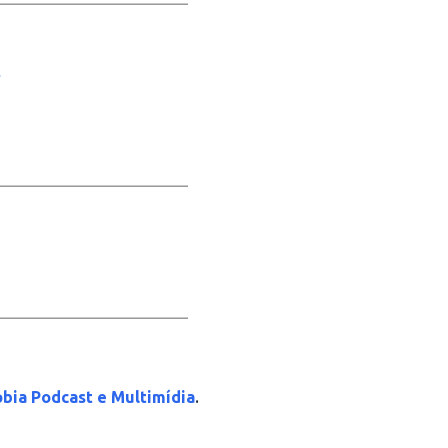
_____________________
_____________________
.
bia Podcast e Multimídia
_____________________