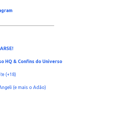
tagram
_____________________
ARSE!
so HQ & Confins do Universo
t
e (+18)
Angeli (e mais o Adão)