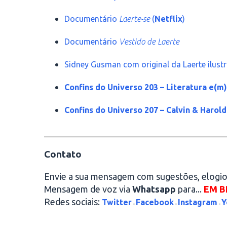
Documentário
Laerte-se
(
Netflix
)
Documentário
Vestido de Laerte
Sidney Gusman com original da Laerte ilus
Confins do Universo 203 – Literatura e(m
Confins do Universo 207 – Calvin & Harol
________________________________________
Contato
Envie a sua mensagem com sugestões, elogios
Mensagem de voz via
Whatsapp
para...
EM B
Redes sociais:
Twitter
Facebook
Instagram
Y
-
-
-
________________________________________