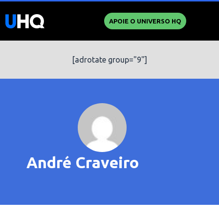
APOIE O UNIVERSO HQ
[adrotate group="9"]
André Craveiro