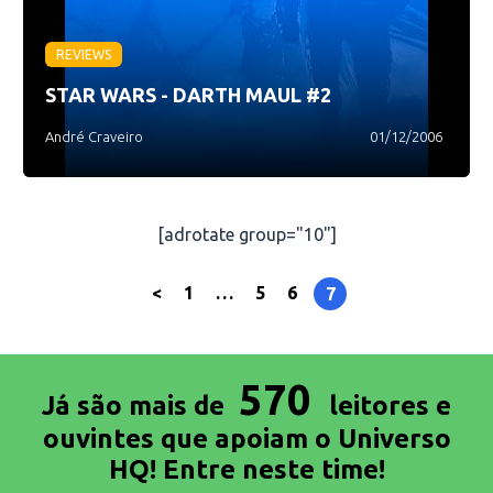
REVIEWS
STAR WARS - DARTH MAUL #2
André Craveiro
01/12/2006
[adrotate group="10"]
<
1
…
5
6
7
570
Já são mais de
leitores e
ouvintes que apoiam o Universo
HQ! Entre neste time!