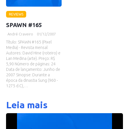
REVIEWS
SPAWN #165
André Craveiro
01/12/2007
Título: SPAWN #165 (Pixel
Media) - Revista mensal
Autores: David Hine (roteiro) e
Lan Medina (arte). Preço: R$
5,90 Número de páginas: 24
Data de lançamento: Junho de
2007 Sinopse: Durante a
época da dinastia Sung (960 -
1275 d.C),…
Leia mais