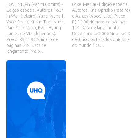
LOVE STORY (Panini Comics) -
(Pixel Media) - Edição especial
Edição especial Autores: Youn
Autores: Kris Oprisko (roteiro)
In-Wan (roteiro); Yang Kyung-II,
e Ashley Wood (arte). Preço:
Yoon Seung-Ki, Kim Tae-Hyung,
R$ 32,00 Número de páginas:
Park Sung-Woo, Byun Byung-
144. Data de lançamento:
Jun e Lee-Vin (desenhos).
Dezembro de 2006 Sinopse: O
Preço: R$ 14,90 Número de
destino dos Estados Unidos e
páginas: 224 Data de
do mundo fica…
lançamento: Maio…