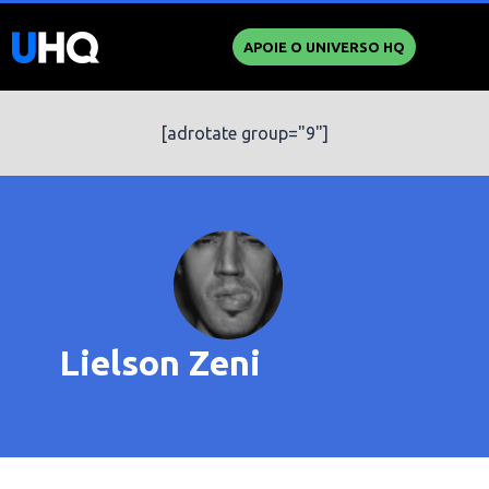
APOIE O UNIVERSO HQ
[adrotate group="9"]
Lielson Zeni