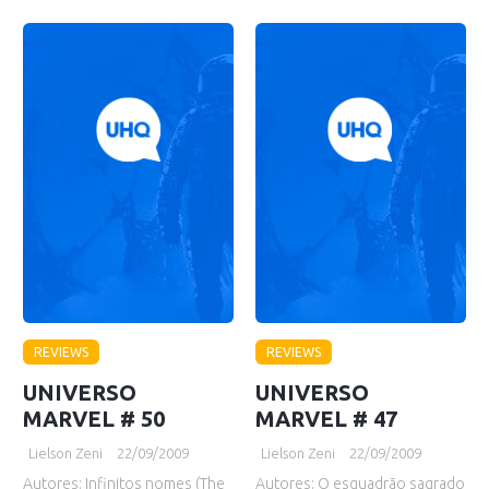
REVIEWS
REVIEWS
UNIVERSO
UNIVERSO
MARVEL # 50
MARVEL # 47
Lielson Zeni
22/09/2009
Lielson Zeni
22/09/2009
Autores: Infinitos nomes (The
Autores: O esquadrão sagrado