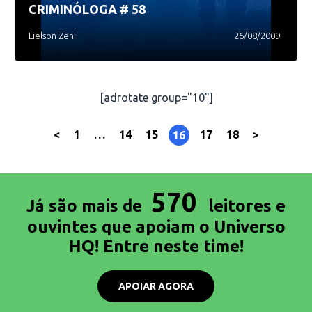
CRIMINÓLOGA # 58
Lielson Zeni
26/08/2009
[adrotate group="10"]
<
1
…
14
15
17
18
>
16
570
Já são mais de
leitores e
ouvintes que apoiam o Universo
HQ! Entre neste time!
APOIAR AGORA