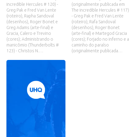
incredible Hercules # 120) -
(originalmente publicada em
Greg Pak e Fred Van Lente
The incredible Hercules # 117)
(roteiro), Rapha Sandoval
- Greg Pak e Fred Van Lente
(desenhos), Roger Bonet e
(roteiro), Rafa Sandoval
Greg Adams (arte-final) e
(desenhos), Roger Bonet
Gracia, Calero e Trevino
(arte-final) e Martegod Gracia
(cores); Administrando o
(cores); Forjado no inferno e a
manicômio (Thunderbolts #
caminho do paraíso
123) - Christos N.…
(originalmente publicada…