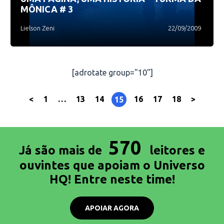
MÔNICA # 3
Lielson Zeni
22/09/2009
[adrotate group="10"]
<
1
…
13
14
16
17
18
>
15
570
Já são mais de
leitores e
ouvintes que apoiam o Universo
HQ! Entre neste time!
APOIAR AGORA