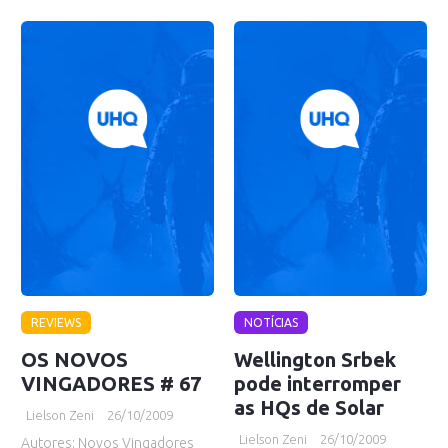
REVIEWS
NOTÍCIAS
OS NOVOS
Wellington Srbek
VINGADORES # 67
pode interromper
as HQs de Solar
Lielson Zeni
26/10/2009
Lielson Zeni
26/10/2009
Autores: Novos Vingadores