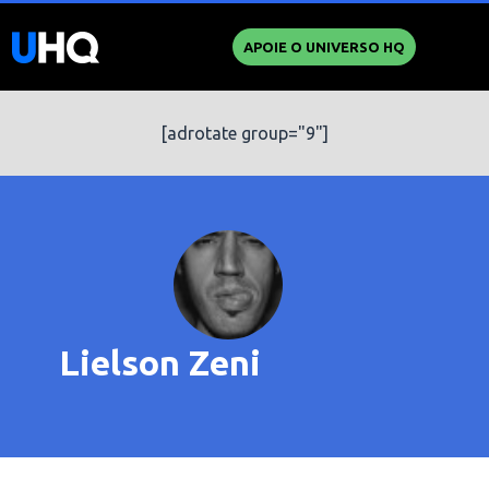
APOIE O UNIVERSO HQ
[adrotate group="9"]
Lielson Zeni