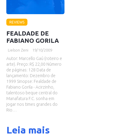
REVIEWS
FEALDADE DE
FABIANO GORILA
Lielson Zeni
19/10/2009
Autor: Marcello Gaú (roteiro e
arte). Preço: R$ 22,00 Número
de páginas: 128 Data de
lançamento: Dezembro de
1999 Sinopse: Fealdade de
Fabiano Gorila - Acirzinho,
talentoso beque central do
Manafatura F.C. sonha em
jogar nos times grandes do
Rio…
Leia mais