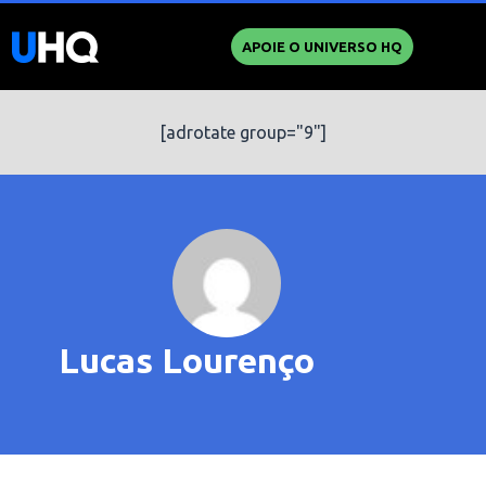
APOIE O UNIVERSO HQ
[adrotate group="9"]
Lucas Lourenço