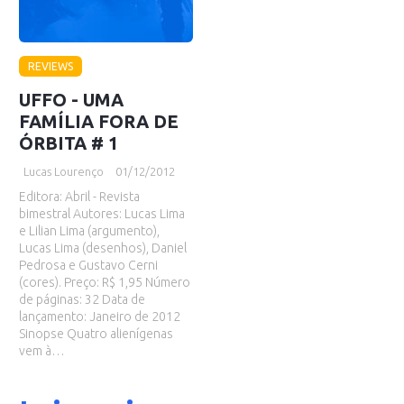
REVIEWS
UFFO - UMA
FAMÍLIA FORA DE
ÓRBITA # 1
Lucas Lourenço
01/12/2012
Editora: Abril - Revista
bimestral Autores: Lucas Lima
e Lilian Lima (argumento),
Lucas Lima (desenhos), Daniel
Pedrosa e Gustavo Cerni
(cores). Preço: R$ 1,95 Número
de páginas: 32 Data de
lançamento: Janeiro de 2012
Sinopse Quatro alienígenas
vem à…