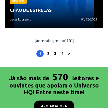
REVIEWS
CHÃO DE ESTRELAS
Lucas Lourenço
01/12/2005
[adrotate group="10"]
2
3
4
>
1
570
Já são mais de
leitores e
ouvintes que apoiam o Universo
HQ! Entre neste time!
APOIAR AGORA