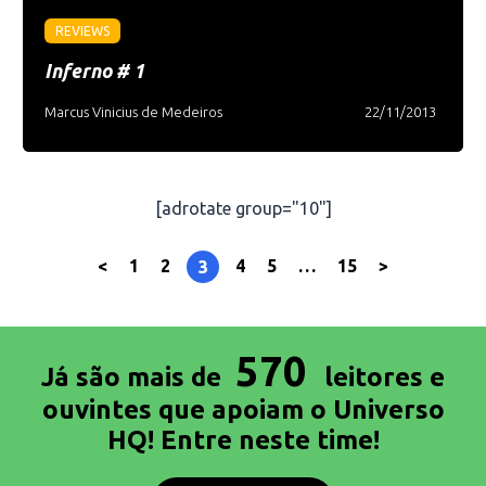
REVIEWS
Inferno # 1
Marcus Vinicius de Medeiros
22/11/2013
[adrotate group="10"]
<
1
2
4
5
…
15
>
3
570
Já são mais de
leitores e
ouvintes que apoiam o Universo
HQ! Entre neste time!