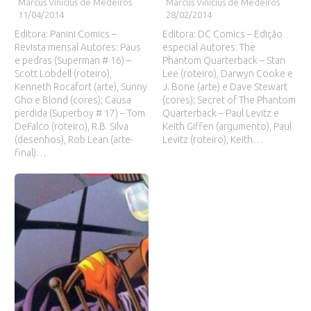
Marcus Vinicius de Medeiros
Marcus Vinicius de Medeiros
11/04/2014
28/02/2014
Editora: Panini Comics –
Editora: DC Comics – Edição
Revista mensal Autores: Paus
especial Autores: The
e pedras (Superman # 16) –
Phantom Quarterback – Stan
Scott Lobdell (roteiro),
Lee (roteiro), Darwyn Cooke e
Kenneth Rocafort (arte), Sunny
J. Bone (arte) e Dave Stewart
Gho e Blond (cores); Causa
(cores); Secret of The Phantom
perdida (Superboy # 17) – Tom
Quarterback – Paul Levitz e
DeFalco (roteiro), R.B. Silva
Keith Giffen (argumento), Paul
(desenhos), Rob Lean (arte-
Levitz (roteiro), Keith…
final)…