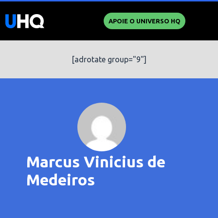
APOIE O UNIVERSO HQ
[adrotate group="9"]
Marcus Vinicius de
Medeiros