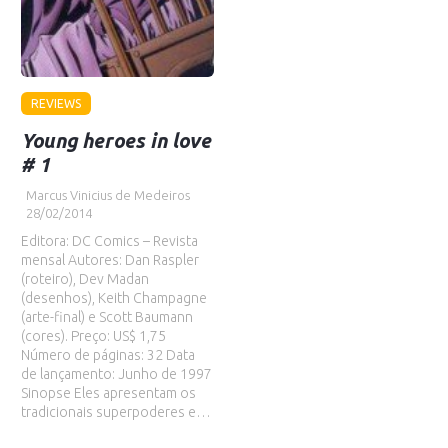
REVIEWS
Young heroes in love
# 1
Marcus Vinicius de Medeiros
28/02/2014
Editora: DC Comics – Revista
mensal Autores: Dan Raspler
(roteiro), Dev Madan
(desenhos), Keith Champagne
(arte-final) e Scott Baumann
(cores). Preço: US$ 1,75
Número de páginas: 32 Data
de lançamento: Junho de 1997
Sinopse Eles apresentam os
tradicionais superpoderes e…