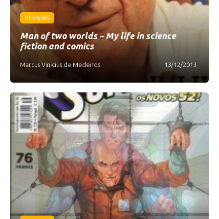
REVIEWS
Man of two worlds – My life in science
fiction and comics
Marcus Vinicius de Medeiros
13/12/2013