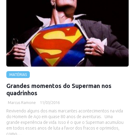
MATÉRIAS
Grandes momentos do Superman nos
quadrinhos
Marcus Ramone
11/03/2016
Revivendo alguns dos mais marcantes acontecimentos na vida
do Homem de Aço em quase 80 anos de aventuras. Uma
grande experiência de vida. Isso é o que o Superman acumulou
em todos esses anos de luta a favor dos fracos e oprimidos,
como…