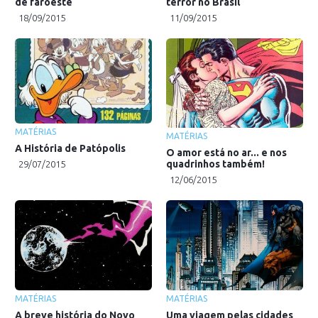
de faroeste
terror no Brasil
18/09/2015
11/09/2015
MATÉRIAS
MATÉRIAS
A História de Patópolis
O amor está no ar... e nos
quadrinhos também!
29/07/2015
12/06/2015
MATÉRIAS
MATÉRIAS
A breve história do Novo
Uma viagem pelas cidades