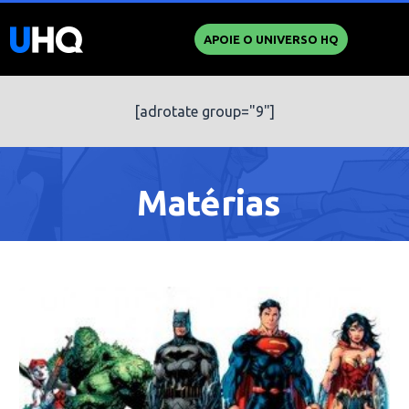
APOIE O UNIVERSO HQ
[adrotate group="9"]
Matérias