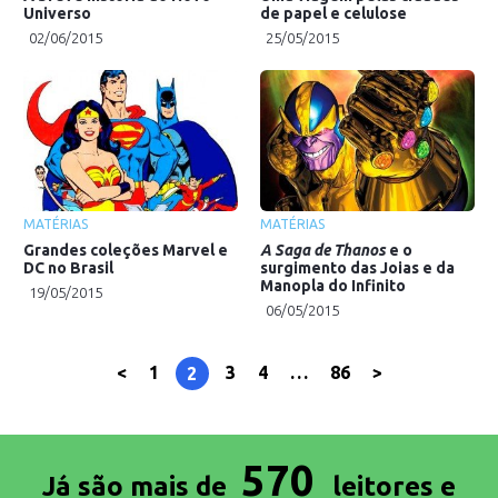
Universo
de papel e celulose
02/06/2015
25/05/2015
MATÉRIAS
MATÉRIAS
Grandes coleções Marvel e
A Saga de Thanos
e o
DC no Brasil
surgimento das Joias e da
Manopla do Infinito
19/05/2015
06/05/2015
<
1
3
4
…
86
>
2
570
Já são mais de
leitores e