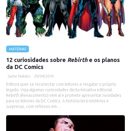
MATÉRIAS
12 curiosidades sobre
Rebirth
e os planos
da DC Comics
Samir Naliato
05/04/2016
Editora quer se reconectar com leitores e resgatar o próprio
legado. Veja algumas curiosidades desta iniciativa editorial.
Rebirth (Renascimento) vem aí e promete apresentar novidades
para os leitores da DC Comics. A história terá mistérios e
surpresas, com reflexos em…