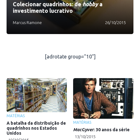
Colecionar quadrinhos: de
hobby
a
investimento lucrativo
Marcus Ramone
26/10/2015
[adrotate group="10"]
MATÉRIAS
MATÉRIAS
A batalha da distribuição de
quadrinhos nos Estados
MacGyver
: 30 anos da série
Unidos
13/10/2015
19/10/2015