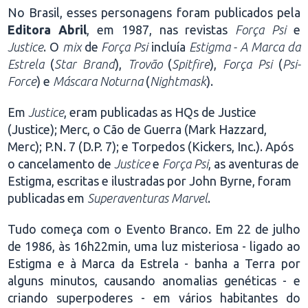
No Brasil, esses personagens foram publicados pela
Editora Abril
, em 1987, nas revistas
Força Psi
e
Justice
. O
mix
de
Força Psi
incluía
Estigma - A Marca da
Estrela
(
Star Brand
),
Trovão
(
Spitfire
),
Força Psi
(
Psi-
Force
) e
Máscara Noturna
(
Nightmask
).
Em
Justice
, eram publicadas as HQs de Justice
(Justice); Merc, o Cão de Guerra (Mark Hazzard,
Merc); P.N. 7 (D.P. 7); e Torpedos (Kickers, Inc.). Após
o cancelamento de
Justice
e
Força Psi
, as aventuras de
Estigma, escritas e ilustradas por John Byrne, foram
publicadas em
Superaventuras Marvel
.
Tudo começa com o Evento Branco. Em 22 de julho
de 1986, às 16h22min, uma luz misteriosa - ligado ao
Estigma e à Marca da Estrela - banha a Terra por
alguns minutos, causando anomalias genéticas - e
criando superpoderes - em vários habitantes do