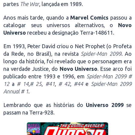
partes
The War
, lançada em 1989.
Anos mais tarde, quando a
Marvel Comics
passou a
catalogar seus universos alternativos, o
Novo
Universo
recebeu a designação Terra-148611.
Em 1993, Peter David criou o Net Prophet (o Profeta
da Rede, no Brasil), na revista
Spider-Man 2099
. Ao
longo da história, foi revelado que o personagem era
na verdade Justice, do
Novo Universo
. Esse arco foi
publicado entre 1993 e 1996, em
Spider-Man 2099
#
12
a
# 14
,
# 25
,
#41
,
# 42
,
#44
e
Spider-Man 2099
Annual # 1
.
Lembrando que as histórias do
Universo 2099
se
passam na Terra-928.