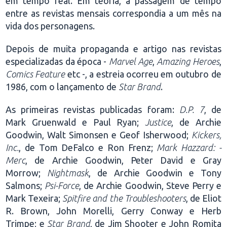
em tempo real. Em teoria, a passagem de tempo
entre as revistas mensais correspondia a um mês na
vida dos personagens.
Depois de muita propaganda e artigo nas revistas
especializadas da época -
Marvel Age
,
Amazing Heroes
,
Comics Feature
etc -, a estreia ocorreu em outubro de
1986, com o lançamento de
Star Brand
.
As primeiras revistas publicadas foram:
D.P. 7
, de
Mark Gruenwald e Paul Ryan;
Justice
, de Archie
Goodwin, Walt Simonsen e Geof Isherwood;
Kickers,
Inc.
, de Tom DeFalco e Ron Frenz;
Mark Hazzard: -
Merc
, de Archie Goodwin, Peter David e Gray
Morrow;
Nightmask
, de Archie Goodwin e Tony
Salmons;
Psi-Force
, de Archie Goodwin, Steve Perry e
Mark Texeira;
Spitfire and the Troubleshooters
, de Eliot
R. Brown, John Morelli, Gerry Conway e Herb
Trimpe; e
Star Brand
, de Jim Shooter e John Romita