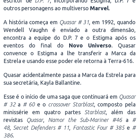
escritor de
D.P. 7
, incorporando Estigma, D.P. 7 e
outros personagens ao multiverso
Marvel
.
A história começa em
Quasar # 31
, em 1992, quando
Wendell Vaughn é enviado a outra dimensão,
encontra a equipe do D.P. 7 e o Estigma após os
eventos do final do
Novo Universo
. Quasar
convence o Estigma a lhe transferir a Marca da
Estrela e usando esse poder ele retorna à Terra-616.
Quasar acidentalmente passa a Marca da Estrela para
sua secretária, Kayla Ballantine.
Esse é o início de uma saga que continuará em
Quasar
# 32
a
# 60
e o
crossover Starblast
, composto pela
minissérie em quatro partes
Starblast
, além das
revistas
Quasar
,
Namor the Sub-Mariner #46
a
#
48
,
Secret Defenders # 11
,
Fantastic Four # 385
e
#
386
.