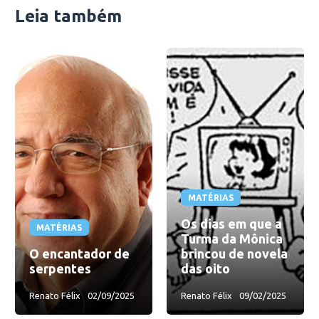
Leia também
MATÉRIAS
Os dias em que a
MATÉRIAS
Turma da Mônica
O encantador de
brincou de novela
serpentes
das oito
Renato Félix
02/09/2025
Renato Félix
09/02/2025