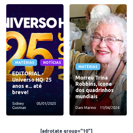
MATÉRIAS
NOTÍCIAS
MATÉRIAS
EDITORIAL -
Morreu Trina
Universo HQ: 25
Robbins, ícone
anos e... até
dos quadrinhos
breve!
mundiais
Sidney
05/01/2025
Gusman
Dani Marino
11/04/2024
[adrotate group="10"]