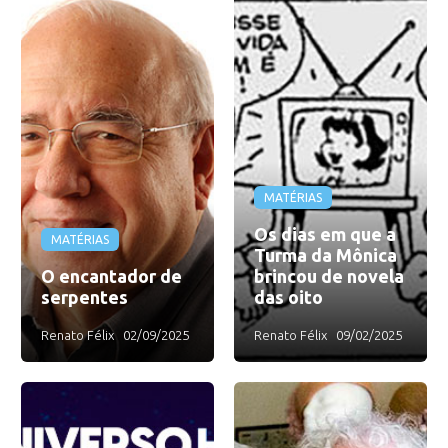
MATÉRIAS
Os dias em que a
MATÉRIAS
Turma da Mônica
O encantador de
brincou de novela
serpentes
das oito
Renato Félix
02/09/2025
Renato Félix
09/02/2025