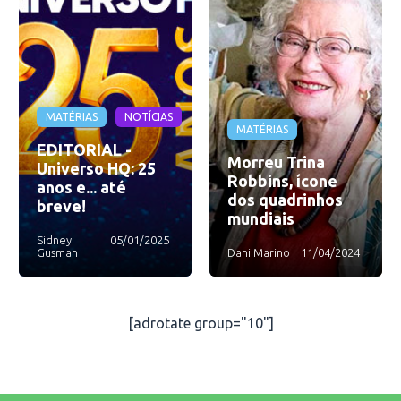
MATÉRIAS
NOTÍCIAS
MATÉRIAS
EDITORIAL -
Morreu Trina
Universo HQ: 25
Robbins, ícone
anos e... até
dos quadrinhos
breve!
mundiais
Sidney
05/01/2025
Gusman
Dani Marino
11/04/2024
[adrotate group="10"]