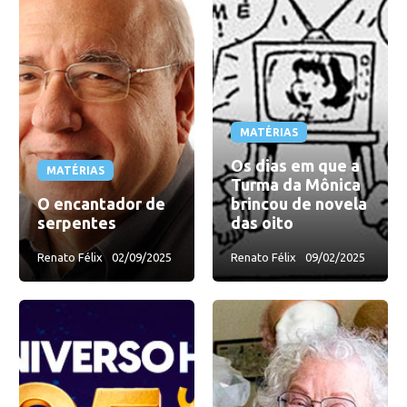
MATÉRIAS
Os dias em que a
MATÉRIAS
Turma da Mônica
O encantador de
brincou de novela
serpentes
das oito
Renato Félix
02/09/2025
Renato Félix
09/02/2025