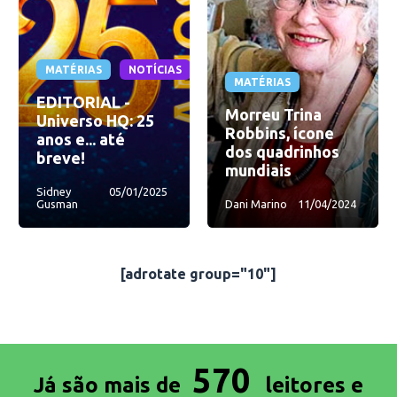
MATÉRIAS
NOTÍCIAS
MATÉRIAS
EDITORIAL -
Morreu Trina
Universo HQ: 25
Robbins, ícone
anos e... até
dos quadrinhos
breve!
mundiais
Sidney
05/01/2025
Gusman
Dani Marino
11/04/2024
[adrotate group="10"]
570
Já são mais de
leitores e