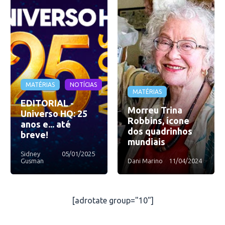
MATÉRIAS
NOTÍCIAS
MATÉRIAS
EDITORIAL -
Morreu Trina
Universo HQ: 25
Robbins, ícone
anos e... até
dos quadrinhos
breve!
mundiais
Sidney
05/01/2025
Gusman
Dani Marino
11/04/2024
[adrotate group="10"]