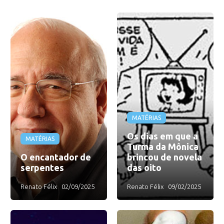
MATÉRIAS
Os dias em que a
MATÉRIAS
Turma da Mônica
O encantador de
brincou de novela
serpentes
das oito
Renato Félix
02/09/2025
Renato Félix
09/02/2025