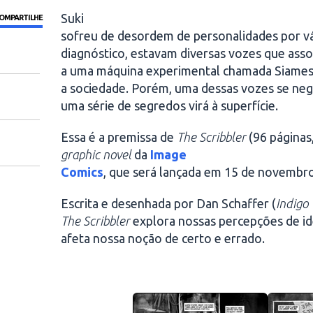
Suki
OMPARTILHE
sofreu de desordem de personalidades por v
diagnóstico, estavam diversas vozes que ass
a uma máquina experimental chamada Siamese 
a sociedade. Porém, uma dessas vozes se nega 
uma série de segredos virá à superfície.
Essa é a premissa de
The Scribbler
(96 páginas,
graphic novel
da
Image
Comics
, que será lançada em 15 de novembro
Escrita e desenhada por Dan Schaffer (
Indigo
The Scribbler
explora nossas percepções de id
afeta nossa noção de certo e errado.