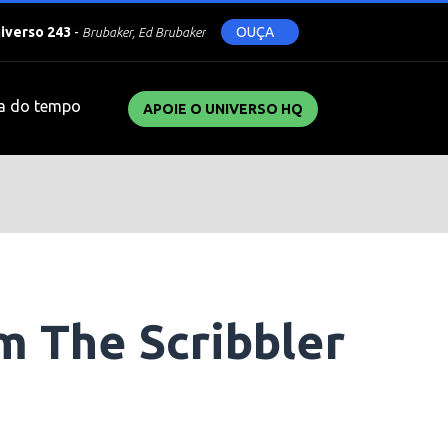
niverso 243
-
OUÇA
Brubaker, Ed Brubaker
a do tempo
APOIE O UNIVERSO HQ
m The Scribbler