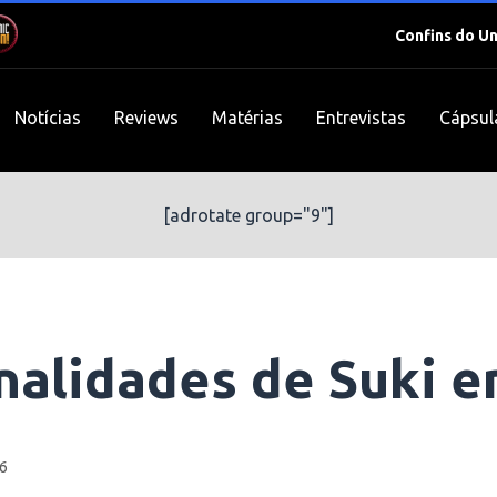
Confins do U
Notícias
Reviews
Matérias
Entrevistas
Cápsul
[adrotate group="9"]
nalidades de Suki e
6