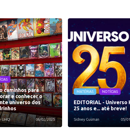
CIAS
o caminhos para
MATÉRIAS
NOTÍCIAS
orar e conhecer o
nte universo dos
EDITORIAL - Universo 
rinhos
25 anos e... até breve!
e UHQ
06/02/2025
Sidney Gusman
05/0