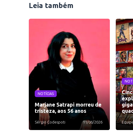
Leia também
NOTÍ
Cinc
NOTÍCIAS
expl
Marjane Satrapi morreu de
giga
tristeza, aos 56 anos
quad
Sérgio Codespoti
11/06/2026
Equip