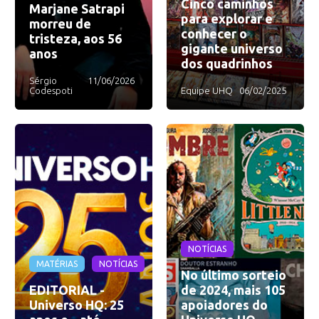
Cinco caminhos
Marjane Satrapi
para explorar e
morreu de
conhecer o
tristeza, aos 56
gigante universo
anos
dos quadrinhos
Sérgio
11/06/2026
Codespoti
Equipe UHQ
06/02/2025
NOTÍCIAS
MATÉRIAS
NOTÍCIAS
No último sorteio
EDITORIAL -
de 2024, mais 105
Universo HQ: 25
apoiadores do