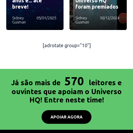
anos e... até
Universo HQ
breve!
foram premiados
Sidney
05/01/2025
Sidney
30/12/2024
Gusman
Gusman
[adrotate group="10"]
570
Já são mais de
leitores e
ouvintes que apoiam o Universo
HQ! Entre neste time!
APOIAR AGORA