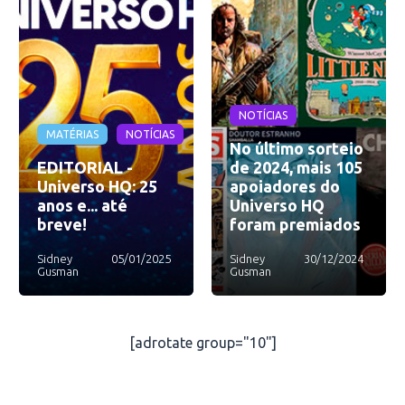
NOTÍCIAS
MATÉRIAS
NOTÍCIAS
No último sorteio
EDITORIAL -
de 2024, mais 105
Universo HQ: 25
apoiadores do
anos e... até
Universo HQ
breve!
foram premiados
Sidney
05/01/2025
Sidney
30/12/2024
Gusman
Gusman
[adrotate group="10"]