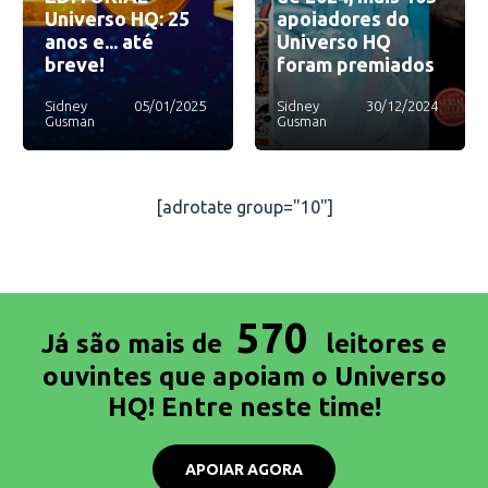
Universo HQ: 25
apoiadores do
anos e... até
Universo HQ
breve!
foram premiados
Sidney
05/01/2025
Sidney
30/12/2024
Gusman
Gusman
[adrotate group="10"]
570
Já são mais de
leitores e
ouvintes que apoiam o Universo
HQ! Entre neste time!
APOIAR AGORA