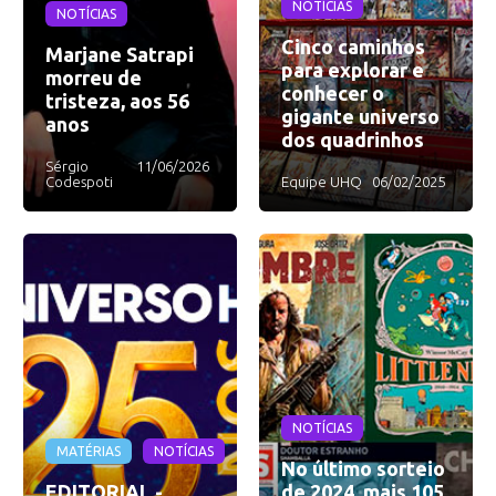
NOTÍCIAS
NOTÍCIAS
Cinco caminhos
Marjane Satrapi
para explorar e
morreu de
conhecer o
tristeza, aos 56
gigante universo
anos
dos quadrinhos
Sérgio
11/06/2026
Codespoti
Equipe UHQ
06/02/2025
NOTÍCIAS
MATÉRIAS
NOTÍCIAS
No último sorteio
EDITORIAL -
de 2024, mais 105