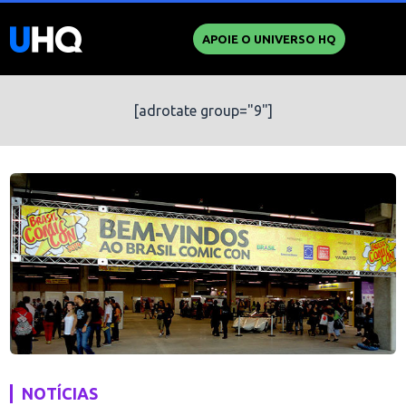
APOIE O UNIVERSO HQ
[adrotate group="9"]
NOTÍCIAS