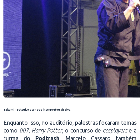
Takumi Tsutsui, o ator que interpretou Jiraiya
Enquanto isso, no auditório, palestras focaram temas
como
007
,
Harry Potter
, o concurso de
cosplayers
e a
turma do
Podtrash
. Marcelo Cassaro também