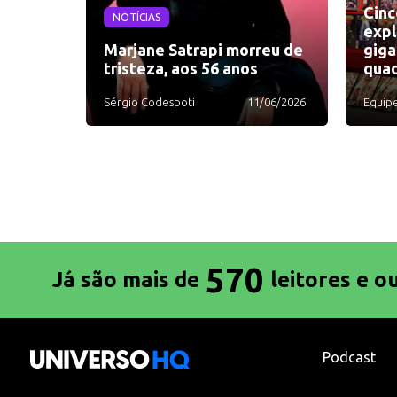
Cinc
NOTÍCIAS
expl
Marjane Satrapi morreu de
giga
tristeza, aos 56 anos
quad
Sérgio Codespoti
11/06/2026
Equip
570
Já são mais de
leitores e o
Podcast