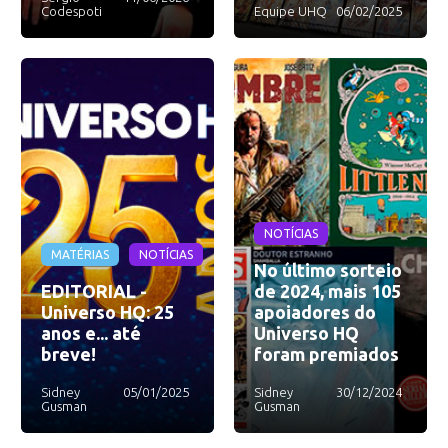
Codespoti
Equipe UHQ
06/02/2025
NOTÍCIAS
MATÉRIAS
NOTÍCIAS
No último sorteio
EDITORIAL -
de 2024, mais 105
Universo HQ: 25
apoiadores do
anos e... até
Universo HQ
breve!
foram premiados
Sidney
05/01/2025
Sidney
30/12/2024
Gusman
Gusman