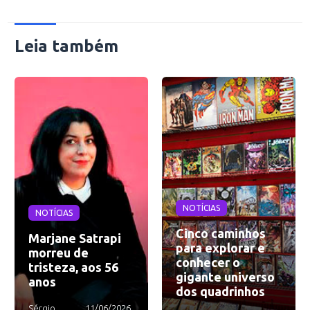
Leia também
NOTÍCIAS
NOTÍCIAS
Cinco caminhos
Marjane Satrapi
para explorar e
morreu de
conhecer o
tristeza, aos 56
gigante universo
anos
dos quadrinhos
Sérgio
11/06/2026