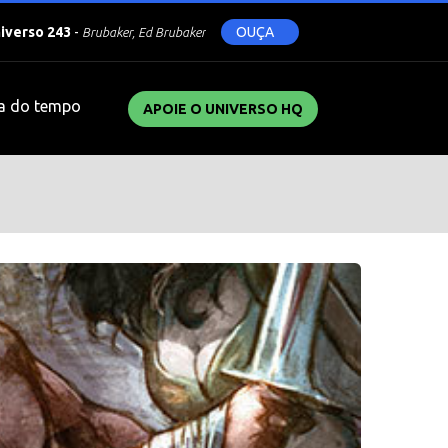
niverso 243
-
OUÇA
Brubaker, Ed Brubaker
a do tempo
APOIE O UNIVERSO HQ