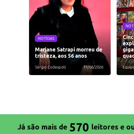
NOTÍ
Cinc
NOTÍCIAS
expl
Marjane Satrapi morreu de
giga
tristeza, aos 56 anos
quad
Sérgio Codespoti
11/06/2026
Equip
570
Já são mais de
leitores e o