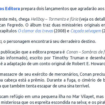
os Editora
prepara dois lançamentos que agradarão aos 
este mês, chega
Hellboy – Tormento e fúria
(veja os deta
an Fegredo. O álbum traz duas minisséries originais e
capítulos
O clamor das trevas
(2008) e
Caçada selvagem
(
a
, o personagem encontrará seu derradeiro destino.
 publicação que a editora prepara é
Conan – Sombras de f
ão informado), escrito por Timothy Truman e desenhad
a é a adaptação de um conto original de Robert E. Howard
massacre de seu exército de mercenários, Conan precisa
a cabeça está a prêmio. Durante a fuga, o cimério de 
a que também tenta escapar de uma sina terrível.
scam refúgio em uma pequena ilha no Mar Vilayet, mas
a misteriosa que os espreita escondida na selva; e os p