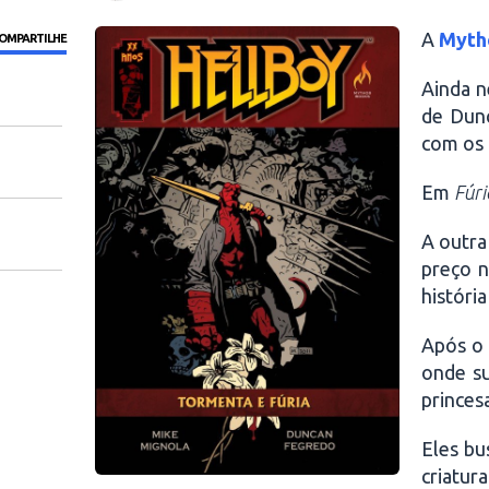
A
Myth
OMPARTILHE
Ainda n
de Dunc
com os 
Em
Fúri
A outra
preço n
históri
Após o 
onde su
princes
Eles bu
criatur