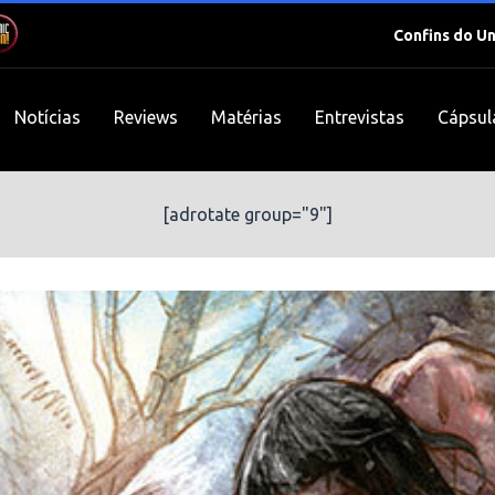
Confins do U
Notícias
Reviews
Matérias
Entrevistas
Cápsul
[adrotate group="9"]