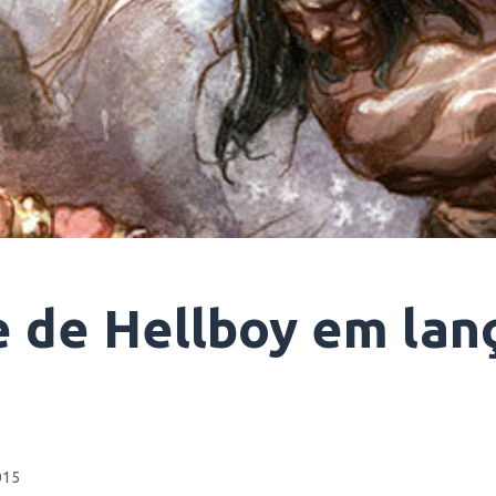
e de Hellboy em la
015