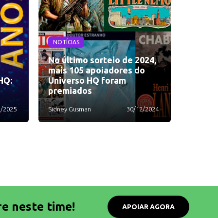
NOTÍCIAS
No último sorteio de 2024,
mais 105 apoiadores do
HQ:
Universo HQ foram
premiados
1/2025
Sidney Gusman
30/12/2024
re neste time!
APOIAR AGORA