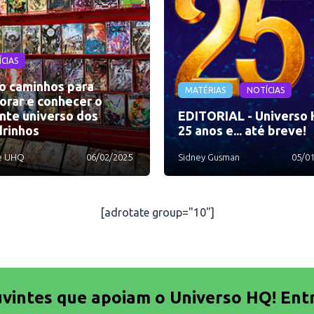
CIAS
o caminhos para
MATÉRIAS
NOTÍCIAS
orar e conhecer o
nte universo dos
EDITORIAL - Universo 
rinhos
25 anos e... até breve!
e UHQ
06/02/2025
Sidney Gusman
05/0
[adrotate group="10"]
uvintes que apoiam o Universo HQ! Ent