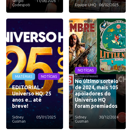
Sérgio
11/06/2026
Codespoti
Equipe UHQ
06/02/2025
NOTÍCIAS
MATÉRIAS
NOTÍCIAS
No último sorteio
EDITORIAL -
de 2024, mais 105
Universo HQ: 25
apoiadores do
anos e... até
Universo HQ
breve!
foram premiados
Sidney
05/01/2025
Sidney
30/12/2024
Gusman
Gusman