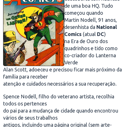
de uma boa HQ. Tudo
começou quando
Martin Nodell, 91 anos,
desenhista da
National
Comics
(atual
DC
)
na Era de Ouro dos
quadrinhos e tido como
co-criador do Lanterna
Verde
Alan Scott, adoeceu e precisou ficar mais próximo da
família para receber
atenção e cuidados necessários a sua recuperação.
Spence Nodell, filho do veterano artista, recolhia
todos os pertences
do pai para a mudança de cidade quando encontrou
vários de seus trabalhos
antigos, incluindo uma página original (sem arte-