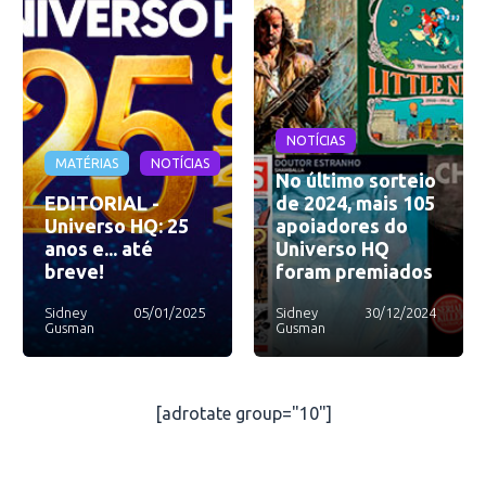
NOTÍCIAS
MATÉRIAS
NOTÍCIAS
No último sorteio
EDITORIAL -
de 2024, mais 105
Universo HQ: 25
apoiadores do
anos e... até
Universo HQ
breve!
foram premiados
Sidney
05/01/2025
Sidney
30/12/2024
Gusman
Gusman
[adrotate group="10"]