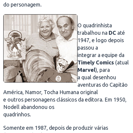
do personagem.
O quadrinhista
trabalhou na
DC
até
1947, e logo depois
passou a
integrar a equipe da
Timely Comics
(atual
Marvel
), para
a qual desenhou
aventuras do Capitão
América, Namor, Tocha Humana original
e outros personagens clássicos da editora. Em 1950,
Nodell abandonou os
quadrinhos.
Somente em 1987, depois de produzir várias