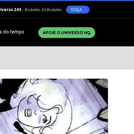
niverso 243
-
OUÇA
Brubaker, Ed Brubaker
a do tempo
APOIE O UNIVERSO HQ