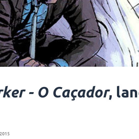
ker - O Caçador
, la
 2015