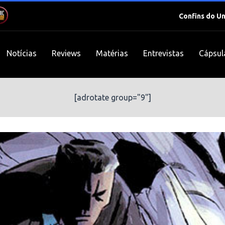
Confins do U
Notícias
Reviews
Matérias
Entrevistas
Cápsul
[adrotate group="9"]