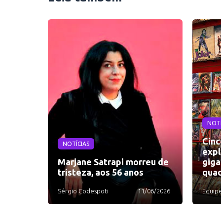
NOTÍ
Cinc
NOTÍCIAS
expl
Marjane Satrapi morreu de
giga
tristeza, aos 56 anos
quad
Sérgio Codespoti
11/06/2026
Equip