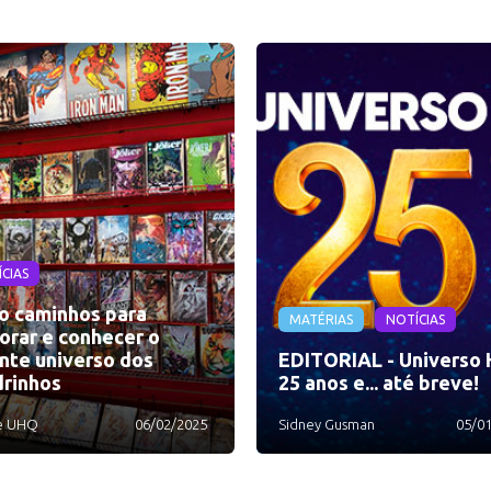
CIAS
o caminhos para
MATÉRIAS
NOTÍCIAS
orar e conhecer o
nte universo dos
EDITORIAL - Universo 
rinhos
25 anos e... até breve!
e UHQ
06/02/2025
Sidney Gusman
05/0