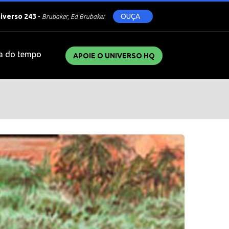
niverso 243
-
OUÇA
Brubaker, Ed Brubaker
a do tempo
APOIE O UNIVERSO HQ