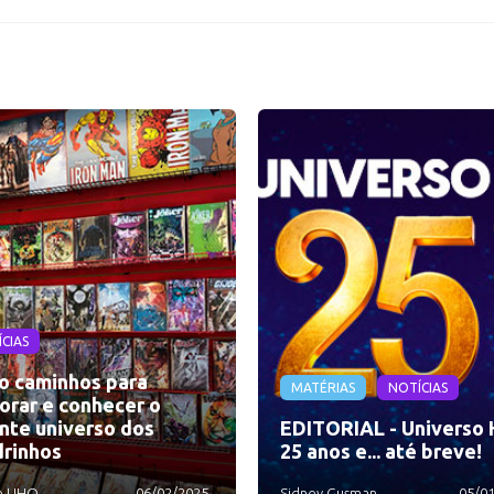
CIAS
o caminhos para
MATÉRIAS
NOTÍCIAS
orar e conhecer o
nte universo dos
EDITORIAL - Universo 
rinhos
25 anos e... até breve!
e UHQ
06/02/2025
Sidney Gusman
05/0