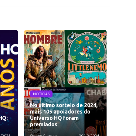
NOTÍCIAS
No último sorteio de 2024,
mais 105 apoiadores do
HQ:
Universo HQ foram
premiados
1/2025
Sidney Gusman
30/12/2024