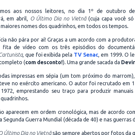
mos aos nossos leitores, no dia 1º de outubro de
á, em abril,
O Último Dia no Vietnã
(cuja capa você s
s maiores nomes dos quadrinhos, em todos os tempos.
cia não pára por aí! Graças a um acordo com a produto
 fita de vídeo com os três episódios do documentár
Cartunista
, que foi exibida pela
TV Senac
, em 1999. O l
 completo (
com desconto!
). Uma grande sacada da
Devir
 todas impressas em sépia (um tom próximo do marrom),
teve no exército americano. O autor foi recrutado em 1
 1972, emprestando seu traço para produzir manuai
 quadrinhos.
 não aparecem em ordem cronológica, mas de acordo com
s na Segunda Guerra Mundial (década de 40) e nas guerras 
O Último Dia no Vietnã
são sempre abertos por fotos da gu