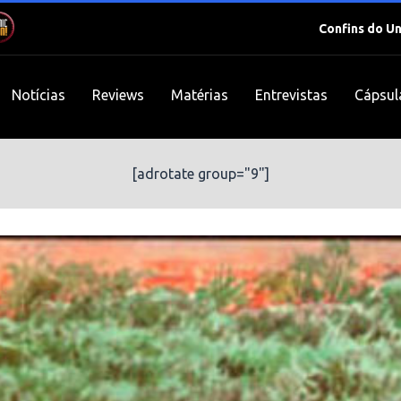
Confins do U
Notícias
Reviews
Matérias
Entrevistas
Cápsul
[adrotate group="9"]