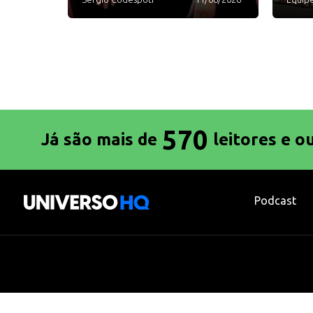
570
Já são mais de
leitores e o
Podcast