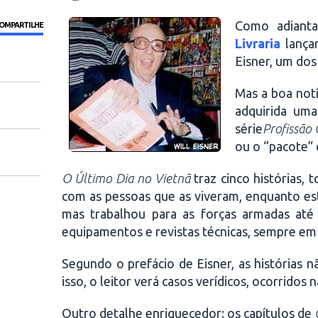
Como adianta
OMPARTILHE
Livraria
lançar
Eisner, um do
Mas a boa notí
adquirida uma
série
Profissão 
ou o “pacote”
O Último Dia no Vietnã
traz cinco histórias,
com as pessoas que as viveram, enquanto es
mas trabalhou para as forças armadas até
equipamentos e revistas técnicas, sempre em
Segundo o prefácio de Eisner, as histórias
isso, o leitor verá casos verídicos, ocorrido
Outro detalhe enriquecedor: os capítulos de