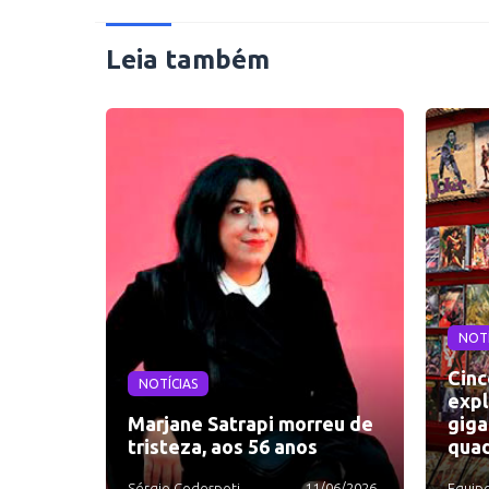
Leia também
NOTÍ
Cinc
NOTÍCIAS
expl
Marjane Satrapi morreu de
giga
tristeza, aos 56 anos
quad
Sérgio Codespoti
11/06/2026
Equip