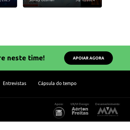
re neste time!
APOIAR AGORA
Entrevistas
Cápsula do tempo
Apoio:
UX/UI Design:
Desenvolvimento: